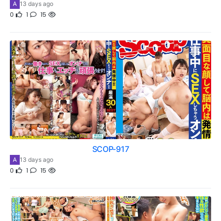
A
13 days ago
0
1
15
SCOP-917
A
13 days ago
0
1
15