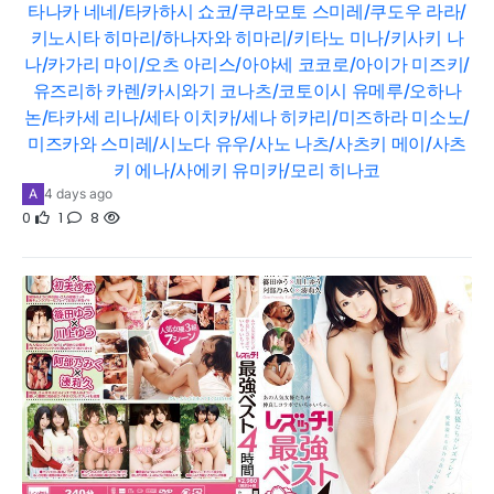
타나카 네네/타카하시 쇼코/쿠라모토 스미레/쿠도우 라라/
키노시타 히마리/하나자와 히마리/키타노 미나/키사키 나
나/카가리 마이/오츠 아리스/아야세 코코로/아이가 미즈키/
유즈리하 카렌/카시와기 코나츠/코토이시 유메루/오하나
논/타카세 리나/세타 이치카/세나 히카리/미즈하라 미소노/
미즈카와 스미레/시노다 유우/사노 나츠/사츠키 메이/사츠
키 에나/사에키 유미카/모리 히나코
A
4 days ago
0
1
8