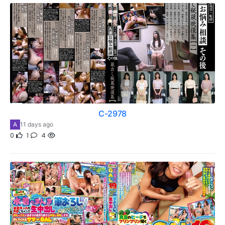
C-2978
A
11 days ago
0
1
4