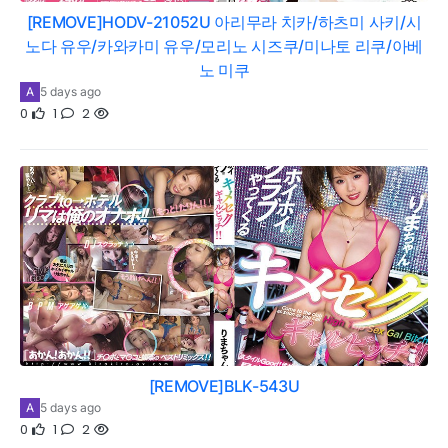
[REMOVE]HODV-21052U 아리무라 치카/하츠미 사키/시
노다 유우/카와카미 유우/모리노 시즈쿠/미나토 리쿠/아베
노 미쿠
A
5 days ago
0
1
2
[REMOVE]BLK-543U
A
5 days ago
0
1
2