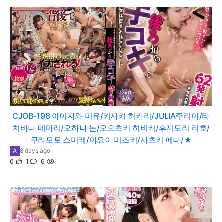
CJOB-198 아이자와 미유/키사키 히카리/JULIA주리아/타
치바나 메아리/오하나 논/오오츠키 히비키/후지모리 리호/
쿠라모토 스미레/야요이 미즈키/사츠키 에나/★
A
8 days ago
0
1
6