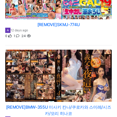
[REMOVE]SKMJ-774U
A
12 days ago
0
1
24
[REMOVE]BMW-355U 미사키 칸나/쿠로카와 스미레/시즈
카/모리 히나코