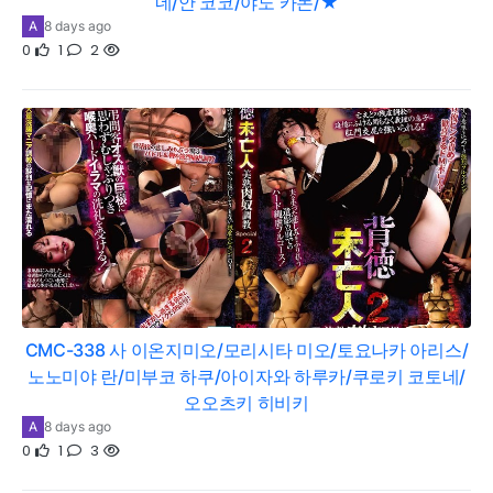
네/안 코코/야노 카논/★
A
8 days ago
0
1
2
CMC-338 사 이온지미오/모리시타 미오/토요나카 아리스/
노노미야 란/미부코 하쿠/아이자와 하루카/쿠로키 코토네/
오오츠키 히비키
A
8 days ago
0
1
3