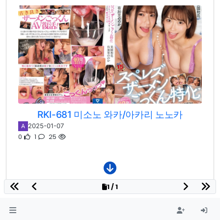
RKI-681 미소노 와카/아카리 노노카
2025-01-07
A
0
1
25
1 / 1