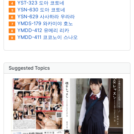
YST-323 도아 코토네
4
YSN-630 도아 코토네
5
YSN-629 사사하라 우라라
6
YMDS-179 와카미야 호노
7
YMDD-412 유메리 리카
8
YMDD-411 코코노이 스나오
9
Suggested Topics