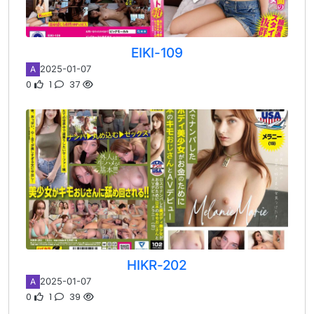
EIKI-109
2025-01-07
A
0
1
37
HIKR-202
2025-01-07
A
0
1
39