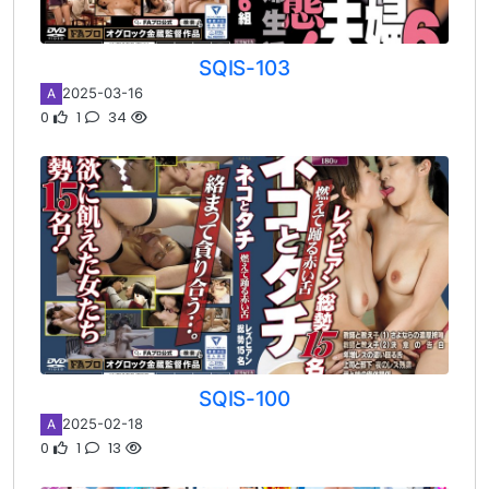
SQIS-103
2025-03-16
A
0
1
34
SQIS-100
2025-02-18
A
0
1
13