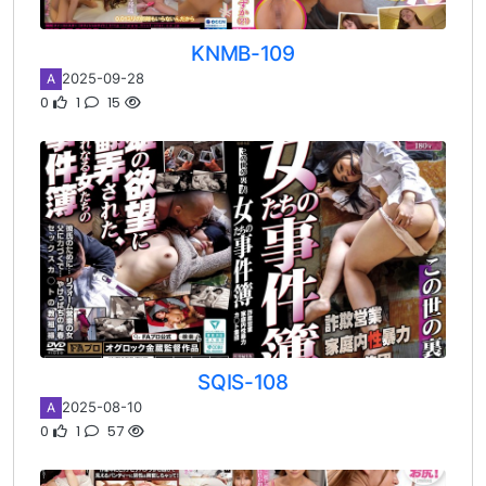
KNMB-109
2025-09-28
A
0
1
15
SQIS-108
2025-08-10
A
0
1
57