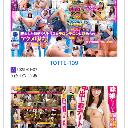
TOTTE-109
2025-01-07
A
0
1
13