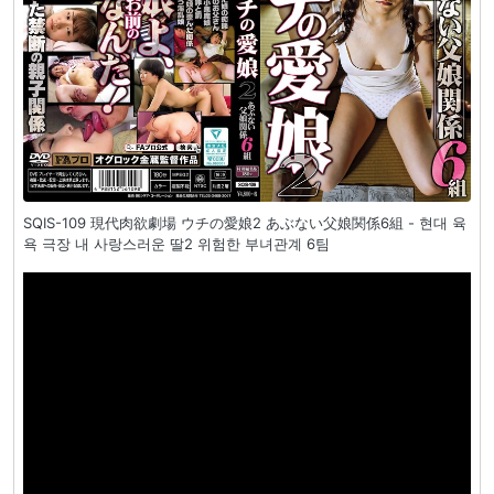
SQIS-109 現代肉欲劇場 ウチの愛娘2 あぶない父娘関係6組 - 현대 육
욕 극장 내 사랑스러운 딸2 위험한 부녀관계 6팀