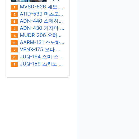
막
네 유
MVSD-526 네오 아카리 -자막
1
이 -자
ATID-539 마츠모토 이치카 -자막
2
막
ADN-440 스에히로 쥰 -자막
3
ADN-430 키지마 아이리 -자막
4
MUDR-206 오하나 논 -자막
5
AARM-131 스노하라 미키/히라이 칸나/시라이시 칸나/미나미 마유/아라사와 이즈나 -자막
6
VENX-175 오다 마코 -자막
7
JUQ-164 스미 스미레 -자막
8
JUQ-159 츠키노 히나 -자막
9