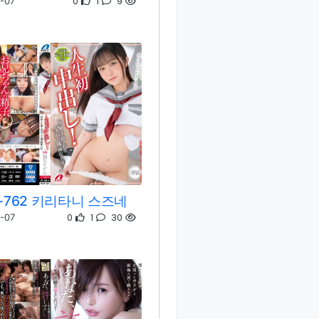
0
1
9
-07
R-762 키리타니 스즈네
0
1
30
-07