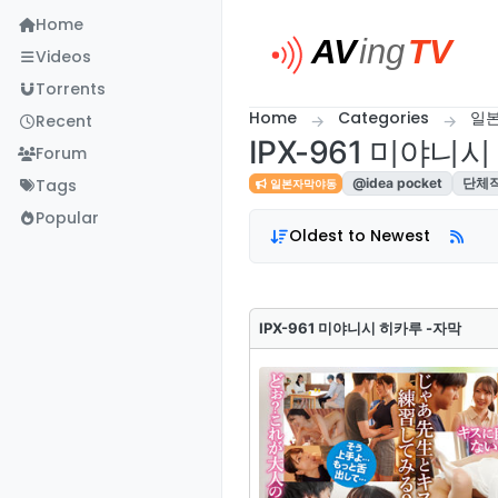
Skip to content
Home
Videos
Torrents
Home
Categories
일
Recent
IPX-961 미야니
Forum
Tags
@idea pocket
단체
일본자막야동
Popular
Oldest to Newest
IPX-961 미야니시 히카루 -자막