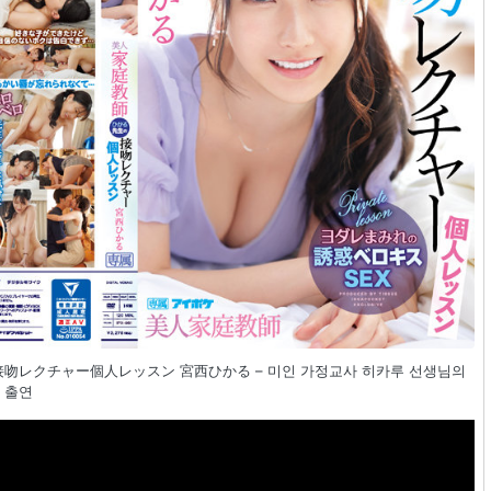
の接吻レクチャー個人レッスン 宮西ひかる – 미인 가정교사 히카루 선생님의
 출연