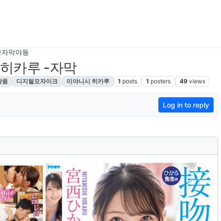
본자막야동
시 히카루 -자막
작품
디지털모자이크
미야니시 히카루
1
posts
1
posters
49
views
Log in to reply