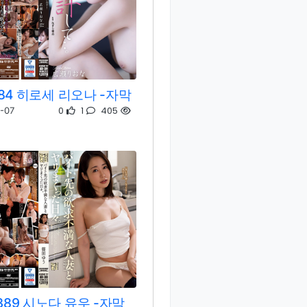
384 히로세 리오나 -자막
0
1
405
-07
389 시노다 유우 -자막