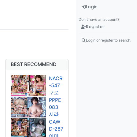
Login
Don't have an account?
Register
Login or register to search.
BEST RECOMMEND
NACR
-547
쿠로
카와
PPPE-
스미
083
레 -자
시라
막
카와
CAW
미나
D-287
미 -자
아마