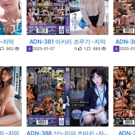
 -자막
ADN-381 아카리 츠무기 -자막
ADN-
902
0
1
683
2025-01-07
2025-01
A
A
하 -자막
ADN-388 산노미야 츠바키 -자막
ADN-