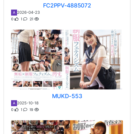
FC2PPV-4885072
2026-04-23
A
0
1
21
MUKD-553
2025-10-18
A
0
1
19