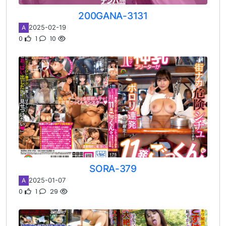
200GANA-3131
2025-02-19
A
0
1
10
SORA-379
2025-01-07
A
0
1
29