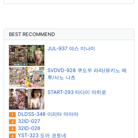
BEST RECOMMEND
JUL-937 야스 미나미
SVDVD-928 쿠도우 라라/유키노 에
루/사노 나츠
START-293 타다이 마히로
DLDSS-348 이리타 마아야
1
32ID-027
2
32ID-026
3
YST-323 도아 코토네
4