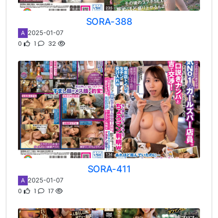
SORA-388
2025-01-07
A
0
1
32
SORA-411
2025-01-07
A
0
1
17