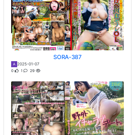
SORA-387
2025-01-07
A
0
1
29