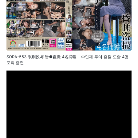
SORA-553 眠剤投与 昏●盗撮 4名捕獲 – 수면제 투여 혼절 도촬 4명
포획 출연