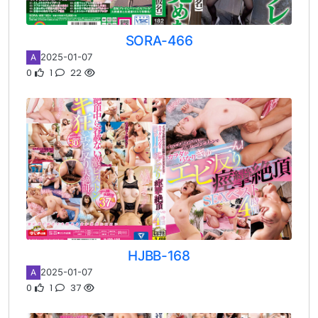
SORA-466
2025-01-07
A
0
1
22
HJBB-168
2025-01-07
A
0
1
37