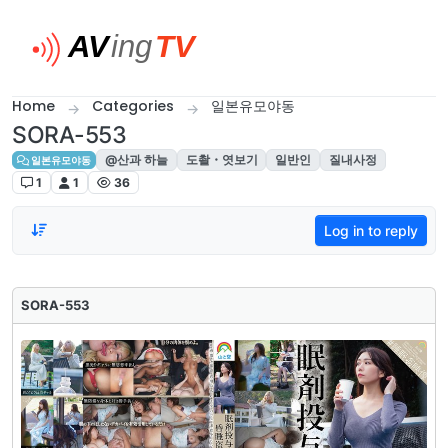
Skip to content
Home
Categories
일본유모야동
SORA-553
@산과 하늘
도촬・엿보기
일반인
질내사정
일본유모야동
1
1
36
Log in to reply
SORA-553