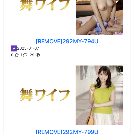
[REMOVE]292MY-794U
2025-01-07
A
0
1
29
[REMOVE]292MY-799U