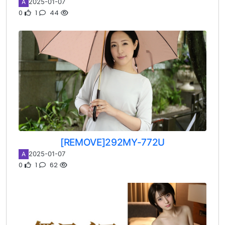
2025-01-07
A
0
1
44
[REMOVE]292MY-772U
2025-01-07
A
0
1
62