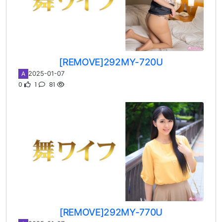
[REMOVE]292MY-720U
2025-01-07
A
0
1
81
[REMOVE]292MY-770U