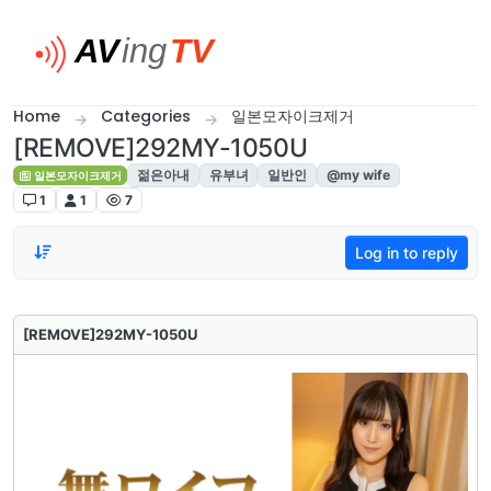
Skip to content
Home
Categories
일본모자이크제거
[REMOVE]292MY-1050U
젊은아내
유부녀
일반인
@my wife
일본모자이크제거
1
1
7
Log in to reply
[REMOVE]292MY-1050U