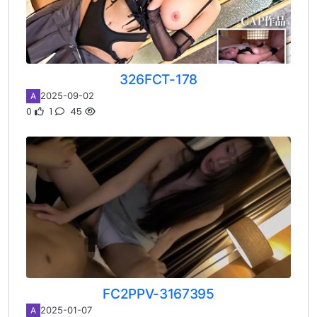
326FCT-178
2025-09-02
A
0
1
45
FC2PPV-3167395
2025-01-07
A