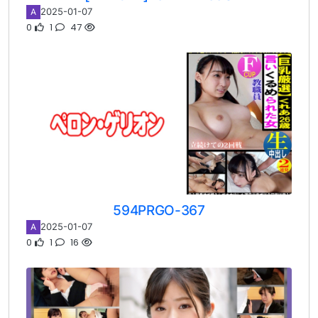
2025-01-07
A
0
1
47
594PRGO-367
2025-01-07
A
0
1
16