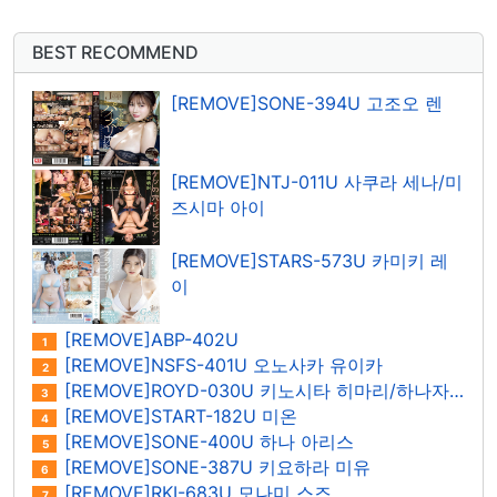
BEST RECOMMEND
[REMOVE]SONE-394U 고조오 렌
[REMOVE]NTJ-011U 사쿠라 세나/미
즈시마 아이
[REMOVE]STARS-573U 카미키 레
이
[REMOVE]ABP-402U
1
[REMOVE]NSFS-401U 오노사카 유이카
2
[REMOVE]ROYD-030U 키노시타 히마리/하나자와 히마리
3
[REMOVE]START-182U 미온
4
[REMOVE]SONE-400U 하나 아리스
5
[REMOVE]SONE-387U 키요하라 미유
6
[REMOVE]RKI-683U 모나미 스즈
7