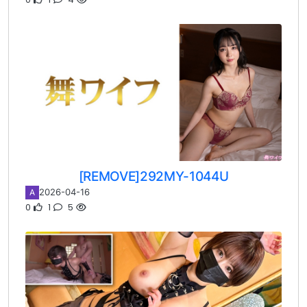
[REMOVE]292MY-1044U
2026-04-16
A
0
1
5