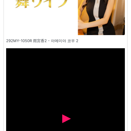
292MY-1050R 雨宮香2 - 아메미야 코우 2