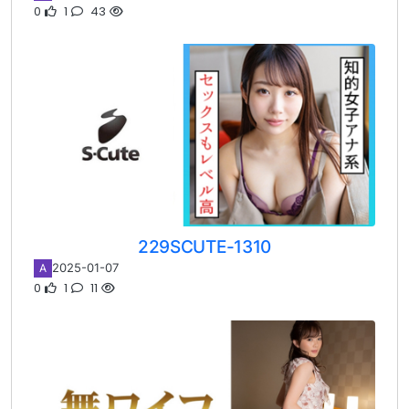
0
1
43
229SCUTE-1310
2025-01-07
A
0
1
11