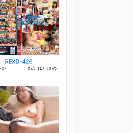
REXD-426
0
1
60
-07