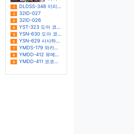
키노
이 마
DLDSS-348 이리타 마아야
1
에루/
히로
32ID-027
2
사노
32ID-026
3
나츠
YST-323 도아 코토네
4
YSN-630 도아 코토네
5
YSN-629 사사하라 우라라
6
YMDS-179 와카미야 호노
7
YMDD-412 유메리 리카
8
YMDD-411 코코노이 스나오
9