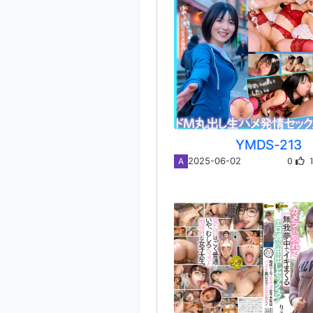
YMDS-213
0
2025-06-02
A