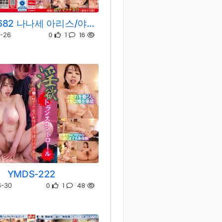
MKMP-682 나나세 아리스/야요이 미즈키/모리 히나코/AIKA/호시 나코/카와나 미스즈/타케우치 미스즈/츠지이 호노카/텐마 유이/난죠 미야코/미사키 칸나/모모나가 사리나/호리우치 미카/스에히로 쥰/아리오카 미우/니이무라 아카리/코나미 아야/오가와 하루/키미토 아유미/모나미 스즈/이치죠 미오/오츠 아리스/카고 리나/미나즈키 히카루/타치바나 메아리/세리자와 나기/사쿠라 키즈나/사토 노노카/카토 모모카/나나세 이오리/사토미 유리아
0
1
16
-26
YMDS-222
0
1
48
6-30