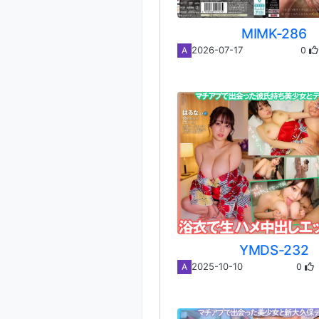
MIMK-286
0
2026-07-17
A
YMDS-232
0
2025-10-10
A