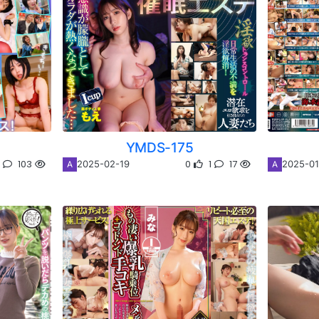
YMDS-175
1
103
0
1
17
2025-02-19
2025-01
A
A