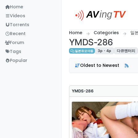
Skip to content
Home
Videos
Torrents
Home
Categories
일
Recent
YMDS-286
Forum
Tags
3p・4p
다큐멘터리
일본유모야동
Popular
Oldest to Newest
YMDS-286