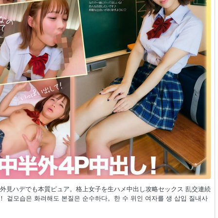
ゃん！外見ハデでも本質ピュア。格上女子を生ハメ中出し攻略セックス 乱交連続
쨩！ 겉모습은 화려해도 본질은 순수하다。한 수 위인 여자를 생 삽입 질내사