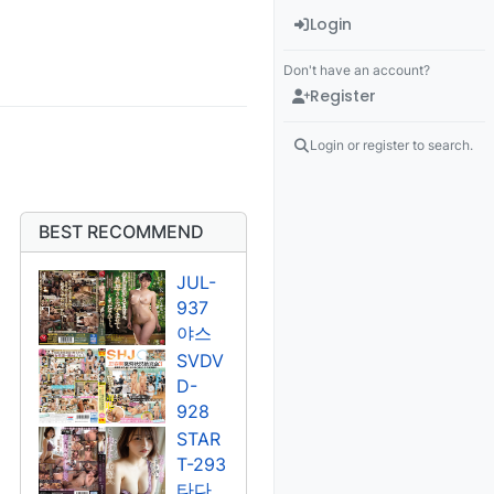
Login
Don't have an account?
Register
Login or register to search.
BEST RECOMMEND
JUL-
937
야스
미나
SVDV
미
D-
928
쿠도
STAR
우 라
T-293
라/유
타다