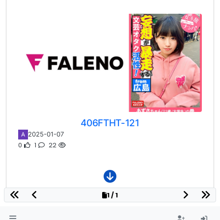
406FTHT-121
2025-01-07
A
0
1
22
1 / 1