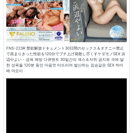
FNS-223R 禁欲解放ドキュメント30日間のセックス＆オナニー禁止
で高まりきった性欲を120分でブチ上げ発散し尽くすケダモノSEX 浜
辺やよい - 금욕 해방 다큐멘트 30일간의 섹스＆자위 금지로 극에 달
한 성욕을 120분 동안 마음껏 터뜨리며 발산하는 짐승같은 SEX 하마
베 야요이