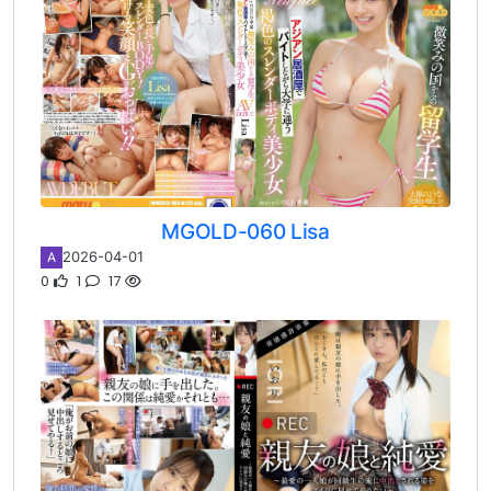
MGOLD-060 Lisa
2026-04-01
A
0
1
17