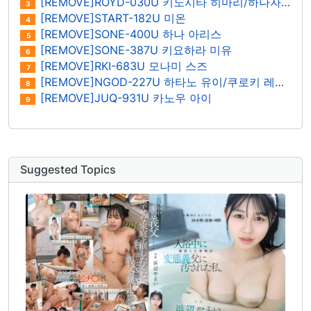
[REMOVE]ROYD-030U 키노시타 히마리/하나자와 히마리
3
[REMOVE]START-182U 미온
4
[REMOVE]SONE-400U 하나 아리스
5
[REMOVE]SONE-387U 키요하라 미유
6
[REMOVE]RKI-683U 모나미 스즈
7
[REMOVE]NGOD-227U 하타노 유이/쿠로키 레이나
8
[REMOVE]JUQ-931U 카노우 아이
9
Suggested Topics