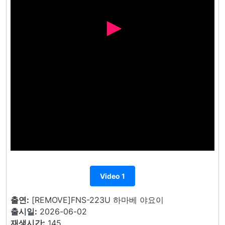
Video 1
출연:
[REMOVE]FNS-223U 하마베 야요이
출시일:
2026-06-02
재생시간:
145