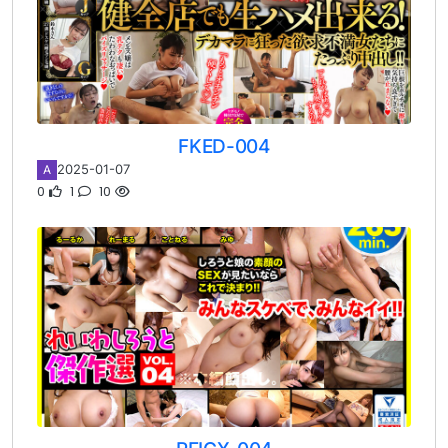
FKED-004
2025-01-07
A
0
1
10