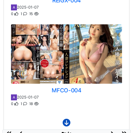
REIGX-004
2025-01-07
A
0
1
15
MFCO-004
2025-01-07
A
0
1
18