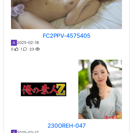
FC2PPV-4575405
2025-02-18
A
0
1
23
230OREH-047
2025-02-17
A