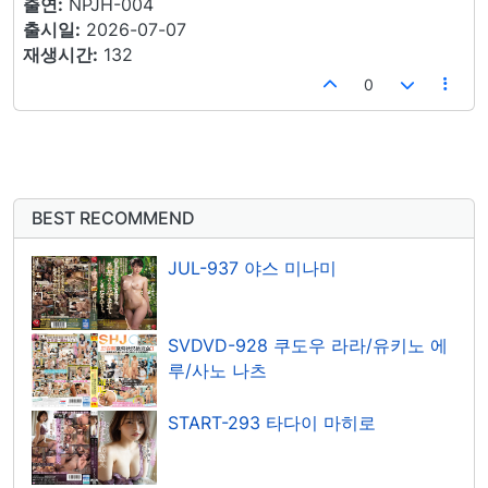
출연:
NPJH-004
출시일:
2026-07-07
재생시간:
132
0
BEST RECOMMEND
JUL-937 야스 미나미
SVDVD-928 쿠도우 라라/유키노 에
루/사노 나츠
START-293 타다이 마히로