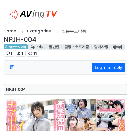
Skip to content
Home
Categories
일본유모야동
NPJH-004
3p・4p
일반인
절정・오르가즘
질내사정
@npj
일본유모야동
1
1
11
Log in to reply
NPJH-004