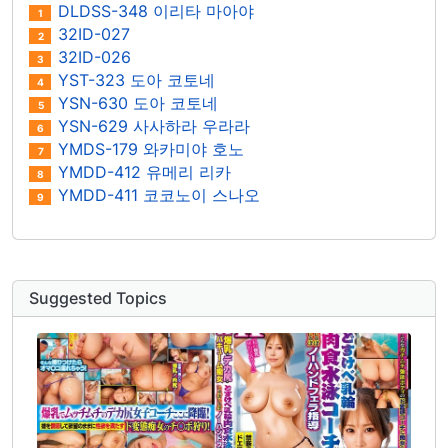
DLDSS-348 이리타 마아야
1
32ID-027
2
32ID-026
3
YST-323 도아 코토네
4
YSN-630 도아 코토네
5
YSN-629 사사하라 우라라
6
YMDS-179 와카미야 호노
7
YMDD-412 유메리 리카
8
YMDD-411 코코노이 스나오
9
Suggested Topics