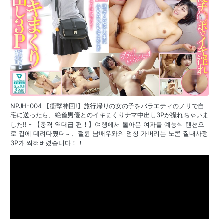
NPJH-004 【衝撃神回!】旅行帰りの女の子をバラエティのノリで自
宅に送ったら、絶倫男優とのイキまくりナマ中出し3Pが撮れちゃいま
した!! - 【충격 역대급 편！】여행에서 돌아온 여자를 예능식 텐션으
로 집에 데려다줬더니、절륜 남배우와의 엄청 가버리는 노콘 질내사정
3P가 찍혀버렸습니다！！