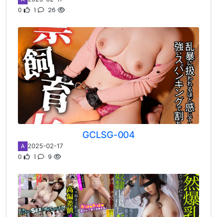
0
1
26
GCLSG-004
2025-02-17
A
0
1
9