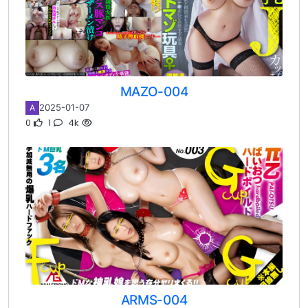
MAZO-004
2025-01-07
A
0
1
4k
ARMS-004