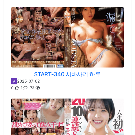
START-340 시바사키 하루
2025-07-02
A
0
1
73