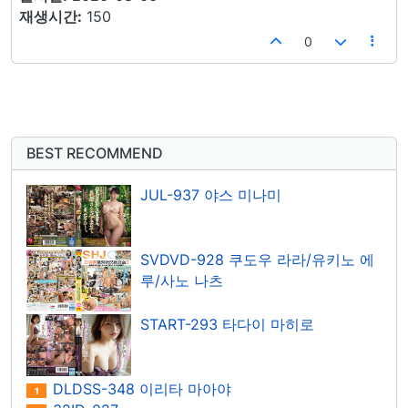
재생시간:
150
0
BEST RECOMMEND
JUL-937 야스 미나미
SVDVD-928 쿠도우 라라/유키노 에
루/사노 나츠
START-293 타다이 마히로
DLDSS-348 이리타 마아야
1