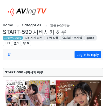
Skip to content
Home
Categories
일본유모야동
START-590 시바사키 하루
시바사키 하루
단체작품
술자리・소개팅
@sod
일본유모야동
1
1
9
Log in to reply
START-590 시바사키 하루