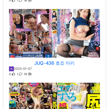
0
1
18
JUQ-436 호죠 마키
2025-01-07
A
0
1
19