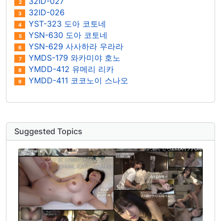
32ID-027
2
32ID-026
3
YST-323 도아 코토네
4
YSN-630 도아 코토네
5
YSN-629 사사하라 우라라
6
YMDS-179 와카미야 호노
7
YMDD-412 유메리 리카
8
YMDD-411 코코노이 스나오
9
Suggested Topics