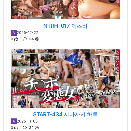
NTRH-017 이츠하
2025-12-27
A
0
1
34
START-434 시바사키 하루
2025-11-05
A
0
1
32