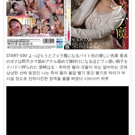
START-590 よっぱらうとフェラ魔になるバイト先の優しい先輩 童貞
のボクは即尺タマ舐めアナル舐めで腰砕けになるほどブッ濃い精子を
ドバドバ搾られた 柴崎はる - 취하면 펠라 괴물이 되는 알바하는 곳에
상냥한 선배 동정인 나는 즉석 펠라 불알 빨기 똥꼬 빨기로 허리가 부
서질 정도로 진하디진한 정액을 콸콸 짜였다 시바사키 하루