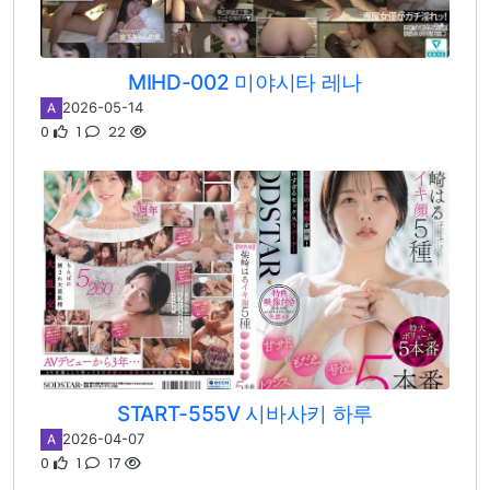
MIHD-002 미야시타 레나
2026-05-14
A
0
1
22
START-555V 시바사키 하루
2026-04-07
A
0
1
17