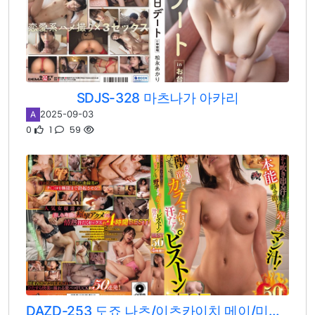
SDJS-328 마츠나가 아카리
2025-09-03
A
0
1
59
DAZD-253 도죠 나츠/이츠카이치 메이/미타니 아카네/미타니 아카리/츠키노에 스이/마츠나가 사나/마키무라 유키/하세가와 리사/사토 시오/하치노 츠바사/도죠 아오이/아이다 아스카/후카다 에이미/노노하라 나즈나/카세 나나호/아이자와 미유/오하나 논/토츠키 루이사/네오 아카리/타나카 네네/마츠모토 나나미/시마나가 아야미/아리사카 미유키/아카세 쇼코