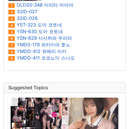
DLDSS-348 이리타 마아야
1
32ID-027
2
32ID-026
3
YST-323 도아 코토네
4
YSN-630 도아 코토네
5
YSN-629 사사하라 우라라
6
YMDS-179 와카미야 호노
7
YMDD-412 유메리 리카
8
YMDD-411 코코노이 스나오
9
Suggested Topics