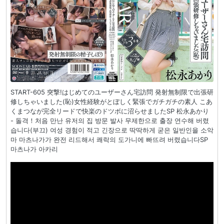
START-605 突撃!はじめてのユーザーさん宅訪問 発射無制限で出張研
修しちゃいました(恥)女性経験がとぼしく緊張でガチガチの素人 こあ
くまつなが完全リードで快楽のドツボに沼らせましたSP 松永あかり
- 돌격！처음 만난 유저의 집 방문 발사 무제한으로 출장 연수해 버렸
습니다(부끄) 여성 경험이 적고 긴장으로 딱딱하게 굳은 일반인을 소악
마 마츠나가가 완전 리드해서 쾌락의 도가니에 빠뜨려 버렸습니다SP
마츠나가 아카리