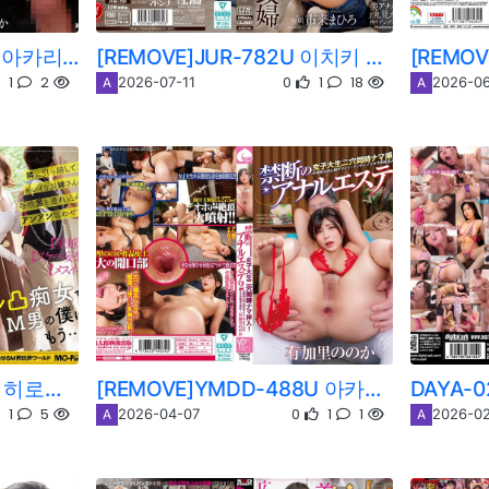
[REMOVE]DDFF-032U 아카리 노노카
[REMOVE]JUR-782U 이치키 마히로
1
2
0
1
18
2026-07-11
2026-06
A
A
[REMOVE]MOPP-120U 히로세 나루미
[REMOVE]YMDD-488U 아카리 노노카
1
5
0
1
1
2026-04-07
2026-0
A
A