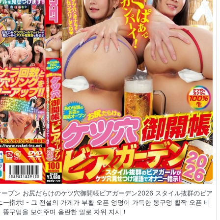
復活オープン お尻だらけのケツ穴御開帳ビアガーデン2026 スタイル抜群のビア
示! - 그 전설의 가게가 부활 오픈 엉덩이 가득한 똥구멍 활짝 오픈 비
이 똥구멍을 보여주며 음란한 말로 자위 지시！