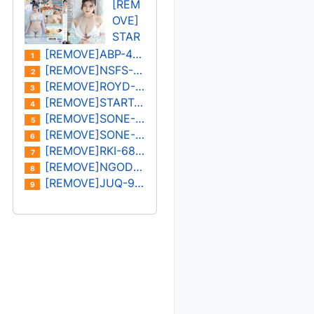
오 렌
011U
[REM
사쿠
OVE]
라 세
STAR
나/미
S-
[REMOVE]ABP-402U
1
즈시
573U
[REMOVE]NSFS-401U 오노사카 유이카
2
마 아
카미
[REMOVE]ROYD-030U 키노시타 히마리/하나자와 히마리
3
이
키 레
[REMOVE]START-182U 미온
4
이
[REMOVE]SONE-400U 하나 아리스
5
[REMOVE]SONE-387U 키요하라 미유
6
[REMOVE]RKI-683U 모나미 스즈
7
[REMOVE]NGOD-227U 하타노 유이/쿠로키 레이나
8
[REMOVE]JUQ-931U 카노우 아이
9