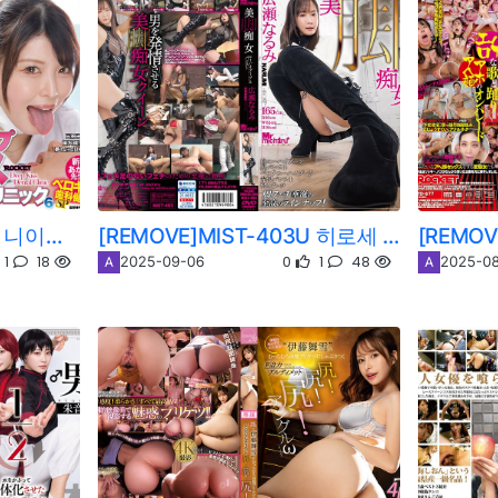
[REMOVE]RCTD-534U 니이무라 아카리
[REMOVE]MIST-403U 히로세 나루미
1
18
0
1
48
2025-09-06
2025-0
A
A