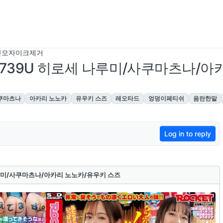
본모자이크제거
TD-739U 히로세 나루미/사쿠마츠나/
쿠마츠나
아카리 노노카
유우키 스즈
레오타드
엉덩이페티쉬
음란한말
Log in to reply
 나루미/사쿠마츠나/아카리 노노카/유우키 스즈