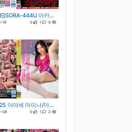
[REMOVE]SORA-444U 아카리 노노카
0
1
9
-18
DAYA-025 아야세 마이나/아야세 마이나
0
1
2
2-08