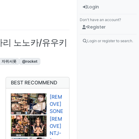
Login
Don't have an account?
Register
아카리 노노카/유우키
Login or register to search.
자위서폿
@rocket
BEST RECOMMEND
[REM
OVE]
SONE
-
[REM
394U
OVE]
고조
NTJ-