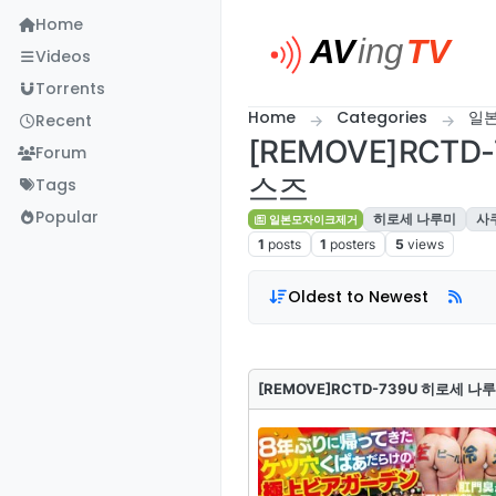
Skip to content
Home
Videos
Torrents
Home
Categories
일
Recent
[REMOVE]RC
Forum
스즈
Tags
Popular
히로세 나루미
사
일본모자이크제거
1
posts
1
posters
5
views
Oldest to Newest
[REMOVE]RCTD-739U 히로세