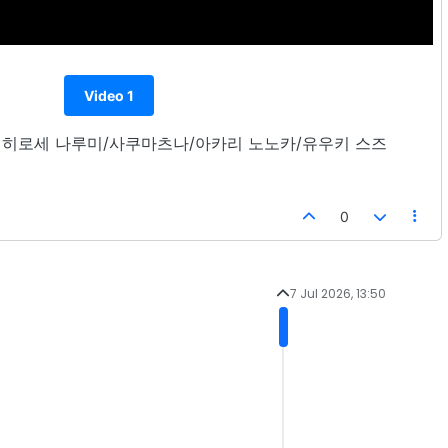
Video 1
39U 히로세 나루미/사쿠마츠나/아카리 노노카/유우키 스즈
0
7 Jul 2026, 13:50