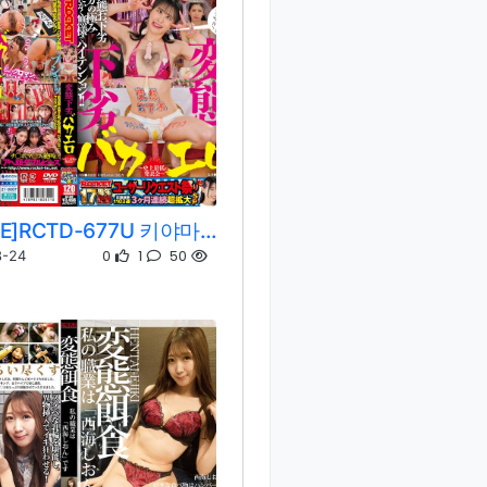
[REMOVE]RCTD-677U 키야마 아이/아카리 노노카/코마츠 안
0
1
50
8-24