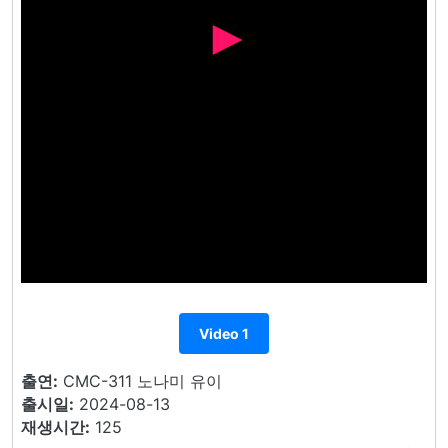
Video 1
출연:
CMC-311 노나미 유이
출시일:
2024-08-13
재생시간:
125