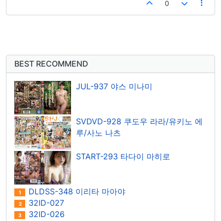
0
BEST RECOMMEND
JUL-937 야스 미나미
SVDVD-928 쿠도우 라라/유키노 에
루/사노 나츠
START-293 타다이 마히로
DLDSS-348 이리타 마아야
1
32ID-027
2
32ID-026
3