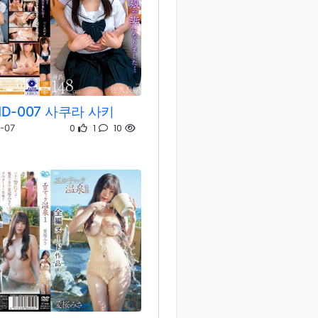
ND-007 사쿠라 사키
0
1
10
-07