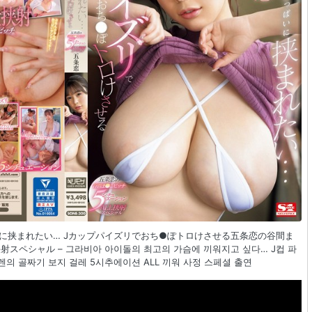
ぱいに挟まれたい… Jカップパイズリでおち●ぽトロけさせる五条恋の谷間ま
射スペシャル – 그라비아 아이돌의 최고의 가슴에 끼워지고 싶다… J컵 파
의 골짜기 보지 걸레 5시추에이션 ALL 끼워 사정 스페셜 출연