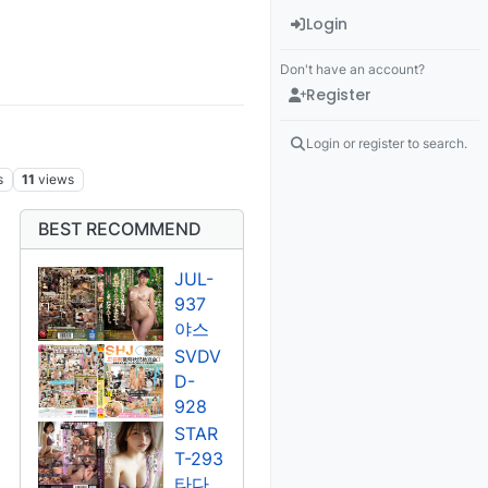
Login
Don't have an account?
Register
Login or register to search.
s
11
views
BEST RECOMMEND
JUL-
937
야스
미나
SVDV
미
D-
928
쿠도
STAR
우 라
T-293
라/유
타다