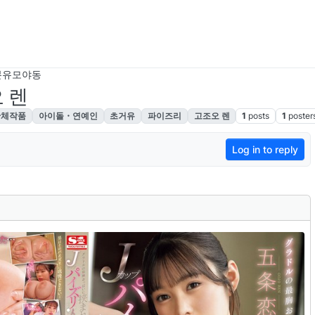
본유모야동
오 렌
단체작품
아이돌・연예인
초거유
파이즈리
고조오 렌
1
posts
1
poster
Log in to reply