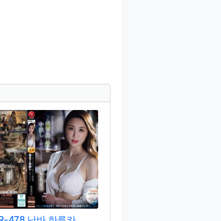
R-478 난바 하루카