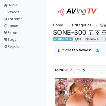
Skip to content
Home
Videos
Torrents
Home
Categories
일
Recent
SONE-300 고조
Forum
Tags
@s1
거유페티쉬
일본유모야동
Popular
Oldest to Newest
SONE-300 고조오 렌