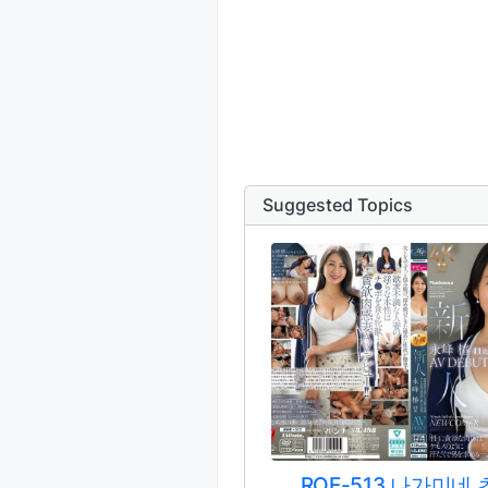
Suggested Topics
ROE-513 나가미네