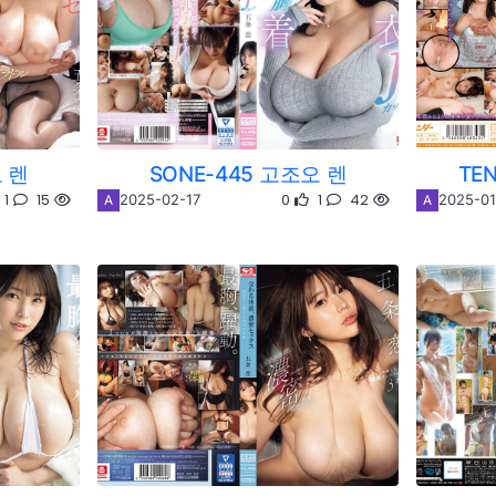
오 렌
SONE-445 고조오 렌
TE
1
15
0
1
42
2025-02-17
2025-01
A
A