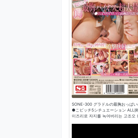
SONE-300 グラドルの最胸おっ
●こビッチ5シチュエーション ALL挟
이즈리로 자지를 녹여버리는 고조오 렌