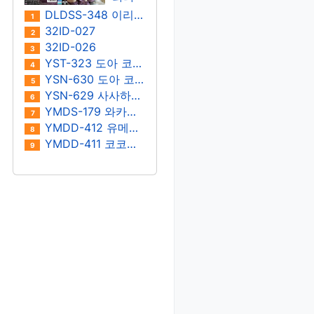
키노
이 마
DLDSS-348 이리타 마아야
1
에루/
히로
32ID-027
2
사노
32ID-026
3
나츠
YST-323 도아 코토네
4
YSN-630 도아 코토네
5
YSN-629 사사하라 우라라
6
YMDS-179 와카미야 호노
7
YMDD-412 유메리 리카
8
YMDD-411 코코노이 스나오
9