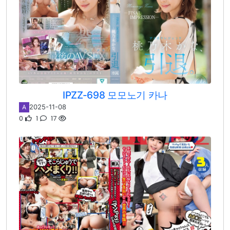
IPZZ-698 모모노기 카나
2025-11-08
A
0
1
17