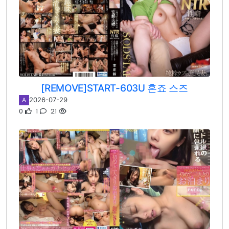
[REMOVE]START-603U 혼죠 스즈
2026-07-29
A
0
1
21