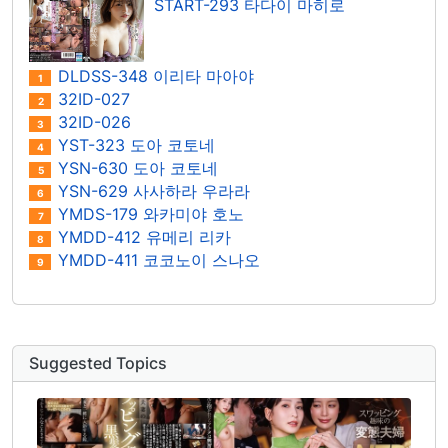
START-293 타다이 마히로
DLDSS-348 이리타 마아야
1
32ID-027
2
32ID-026
3
YST-323 도아 코토네
4
YSN-630 도아 코토네
5
YSN-629 사사하라 우라라
6
YMDS-179 와카미야 호노
7
YMDD-412 유메리 리카
8
YMDD-411 코코노이 스나오
9
Suggested Topics