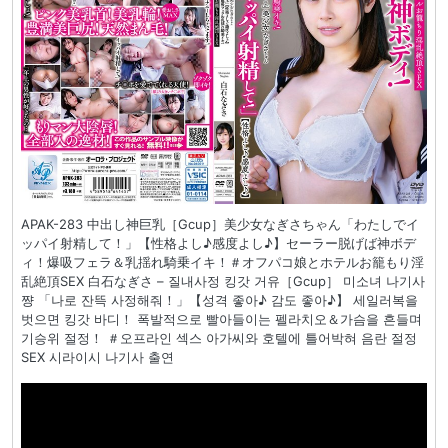
APAK-283 中出し神巨乳［Gcup］美少女なぎさちゃん「わたしでイ
ッパイ射精して！」【性格よし♪感度よし♪】セーラー脱げば神ボデ
ィ！爆吸フェラ＆乳揺れ騎乗イキ！＃オフパコ娘とホテルお籠もり淫
乱絶頂SEX 白石なぎさ – 질내사정 킹갓 거유［Gcup］ 미소녀 나기사
쨩 「나로 잔뜩 사정해줘！」【성격 좋아♪ 감도 좋아♪】 세일러복을
벗으면 킹갓 바디！ 폭발적으로 빨아들이는 펠라치오＆가슴을 흔들며
기승위 절정！ ＃오프라인 섹스 아가씨와 호텔에 틀어박혀 음란 절정
SEX 시라이시 나기사 출연