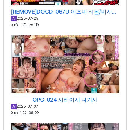
[REMOVE]DOCD-067U 이즈미 리온/미사키 칸나/야요이 미즈키
2025-07-25
A
0
1
25
OPG-024 시라이시 나기사
2025-07-07
A
0
1
38