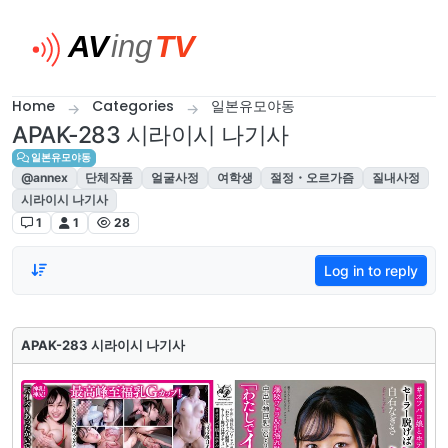
Skip to content
Home
Categories
일본유모야동
APAK-283 시라이시 나기사
일본유모야동
@annex
단체작품
얼굴사정
여학생
절정・오르가즘
질내사정
시라이시 나기사
1
1
28
Log in to reply
APAK-283 시라이시 나기사