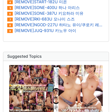
[REMOVE]START-182U 미온
4
[REMOVE]SONE-400U 하나 아리스
5
[REMOVE]SONE-387U 키요하라 미유
6
[REMOVE]RKI-683U 모나미 스즈
7
[REMOVE]NGOD-227U 하타노 유이/쿠로키 레이나
8
[REMOVE]JUQ-931U 카노우 아이
9
Suggested Topics