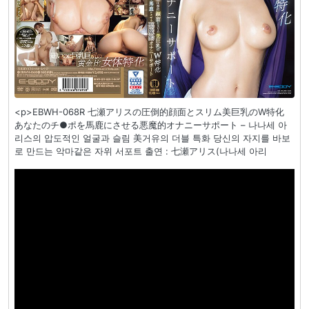
<p>EBWH-068R 七瀬アリスの圧倒的顔面とスリム美巨乳のW特化
あなたのチ●ポを馬鹿にさせる悪魔的オナニーサポート – 나나세 아
리스의 압도적인 얼굴과 슬림 美거유의 더블 특화 당신의 자지를 바보
로 만드는 악마같은 자위 서포트 출연 : 七瀬アリス(나나세 아리