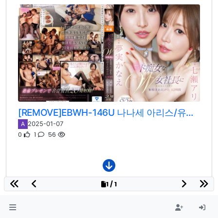
[REMOVE]EBWH-146U 나나세 아리스/유메미 카나에
2025-01-07
A
0
1
56
1 / 1