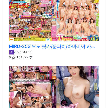
MIRD-253 오노 릿카/운파이/아마미야 카난/마츠모토 이치카/츠키노 루나/토츠키 루이사/미타케 유우나/하마베 카호/미소노 와카/야요이 미즈키/니이무라 아카리/시즈카/텐마 유이/츠바키 리카/아리무라 노조미/아리오카 미우/키노시타 히마리/하나자와 히마리/하루히 모카/시시도 리호/나나세 아리스/야마기시 아야카/야마기시 아이카/하타노 유이
2025-03-15
A
0
1
55