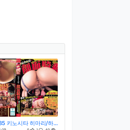
CJOB-185 키노시타 히마리/하나자와 히마리/야요이 미즈키/오츠 아리스/하스미 쿠레아/타카라다 모나미/사야마 아이/JULIA/후지모리 리호/키타노 미나/모리 히나코/미나미 모모/와카츠키 미이나/쿠라모토 스미레/나가이 마리아/키리시마 리노/오시카와 유리/나기사 유키노/토츠키 루이사/시노다 유우/하루나 하나/코우사카 사리/마츠모토 이치카/유키 치토세/츠키노 루나/쿠로카와 스미레/아오이 레나/쿠라타 마오/키라 린/카시이 리아
0
1
40
-19