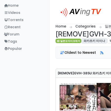
Skip to content
Home
Videos
Torrents
Home
Categories
일
Recent
[REMOVE]GVH
Forum
Tags
와카츠키 미이나
1
일본모자이크제거
Popular
Oldest to Newest
[REMOVE]GVH-385U 와카츠키 