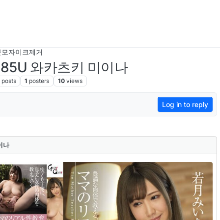
본모자이크제거
-385U 와카츠키 미이나
posts
1
posters
10
views
Log in to reply
미이나