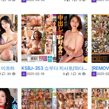
U 이츠하
KSBJ-353 쇼우다 치사토/와다 유미카/마키무라 아야카/키타가와 마유카/오카에 린/키시 나고미/사쿠마 이즈미/와카츠키 미이나/츠카다 시오리/타하라 린카/카시와기 마이코/유키 치토세
1
30
0
1
16
2025-02-19
2025-02
A
A