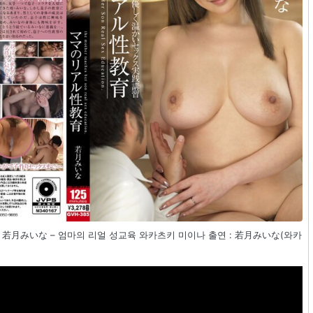
育 若月みいな – 엄마의 리얼 성교육 와카츠키 미이나 출연 : 若月みいな(와카