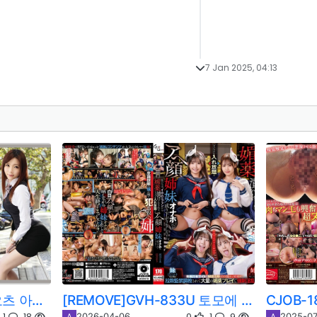
7 Jan 2025, 04:13
[REMOVE]JOB-017U 오츠 아리스/야요이 미즈키/마츠모토 이치카/쿠라모토 스미레/츠키노 루나/JULIA주리아/모리 히나코/키노시타 히마리/하나자와 히마리/미즈카와 스미레/쿠루루기 아오이/와카미야 하즈키/아스카 리이나/카와카미 유우/모리노 시즈쿠/미나미노 소라/모모세 아스카/이치키 마히로/호리우치 미카코/시이나 소라/미타니 아카네/미타니 아카리/키미지마 미오/후카다 에이미/하스미 쿠레아/하뉴 아리사/아오이 레나/히메사키 하나/아이미 리카/하마사키 마오/나기사 미츠키/타카라다 모나미/오시카와 유리/하츠카와 미나미/키타노 미나/후지모리 리호/마키 쿄코/사야마 아이/모모나가 사리나/와카츠키 미이나/REMI레미/오오츠키 히비키/쿠루키 레이/혼마 유리/AIKA아이카/카나데 카논/쿠라타 마오/키라 린/하치노 츠바사/유키 치토세/시노다 유우/미나미 모모
[REMOVE]GVH-833U 토모에 히카리/와카츠키 모아
1
18
0
1
9
2026-04-06
2025-07
A
A