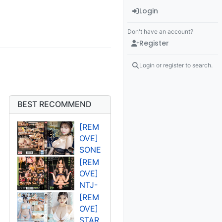
Login
Don't have an account?
Register
Login or register to search.
BEST RECOMMEND
[REM
OVE]
SONE
-
[REM
394U
OVE]
고조
NTJ-
오 렌
011U
[REM
사쿠
OVE]
라 세
STAR