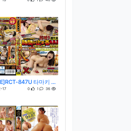
[REMOVE]RCT-847U 타마키 마이/모리호시 이마리/와카츠키 미이나
0
1
36
-17