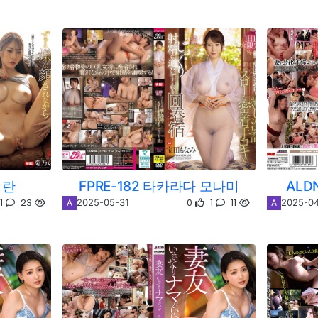
 란
FPRE-182 타카라다 모나미
ALD
1
23
0
1
11
2025-05-31
2025-0
A
A