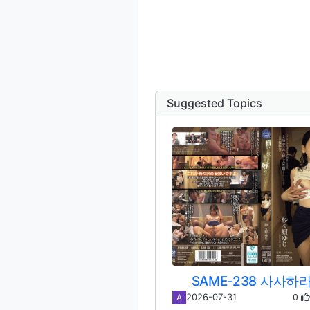
Suggested Topics
SAME-238 사사하
0
2026-07-31
A