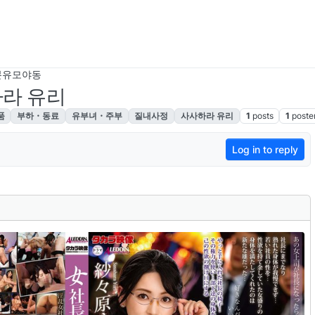
본유모야동
하라 유리
품
부하・동료
유부녀・주부
질내사정
사사하라 유리
1
posts
1
poste
Log in to reply