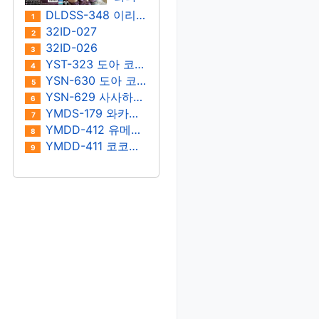
키노
이 마
DLDSS-348 이리타 마아야
1
에루/
히로
32ID-027
2
사노
32ID-026
3
나츠
YST-323 도아 코토네
4
YSN-630 도아 코토네
5
YSN-629 사사하라 우라라
6
YMDS-179 와카미야 호노
7
YMDD-412 유메리 리카
8
YMDD-411 코코노이 스나오
9