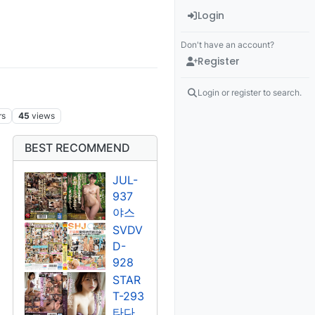
Login
Don't have an account?
Register
Login or register to search.
rs
45
views
BEST RECOMMEND
JUL-
937
야스
미나
SVDV
미
D-
928
쿠도
STAR
우 라
T-293
라/유
타다