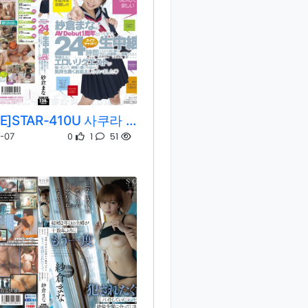
[REMOVE]STAR-410U 사쿠라 마나
0
1
51
-07