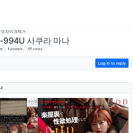
본모자이크제거
S-994U 사쿠라 마나
ts
1
posters
17
views
Log in to reply
마나