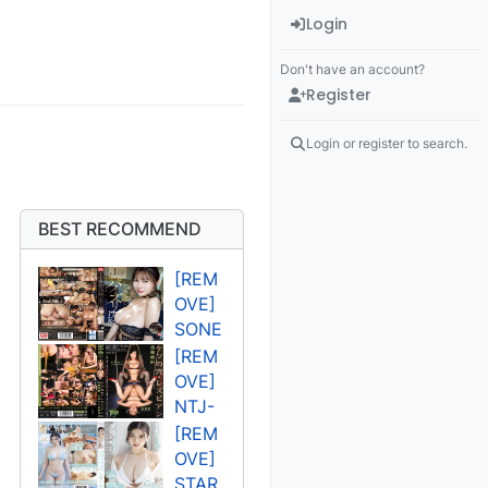
Login
Don't have an account?
Register
Login or register to search.
BEST RECOMMEND
[REM
OVE]
SONE
-
[REM
394U
OVE]
고조
NTJ-
오 렌
011U
[REM
사쿠
OVE]
라 세
STAR