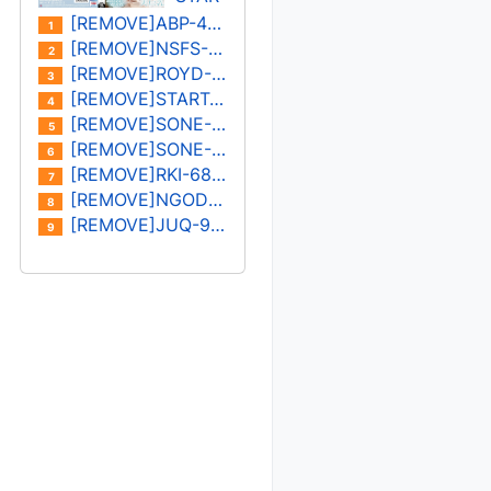
나/미
S-
[REMOVE]ABP-402U
1
즈시
573U
[REMOVE]NSFS-401U 오노사카 유이카
2
마 아
카미
[REMOVE]ROYD-030U 키노시타 히마리/하나자와 히마리
3
이
키 레
[REMOVE]START-182U 미온
4
이
[REMOVE]SONE-400U 하나 아리스
5
[REMOVE]SONE-387U 키요하라 미유
6
[REMOVE]RKI-683U 모나미 스즈
7
[REMOVE]NGOD-227U 하타노 유이/쿠로키 레이나
8
[REMOVE]JUQ-931U 카노우 아이
9