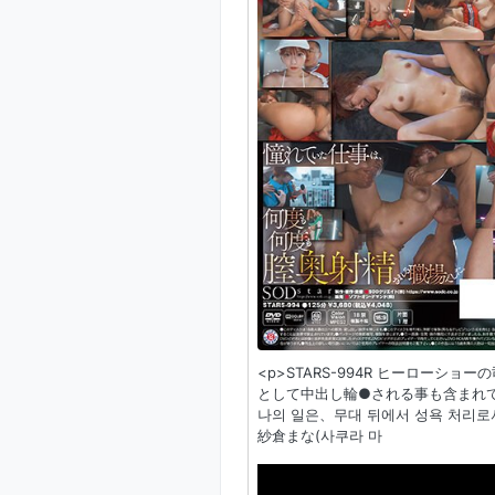
<p>STARS-994R ヒーロー
として中出し輪●される事も含まれていま
나의 일은、무대 뒤에서 성욕 처리로서
紗倉まな(사쿠라 마