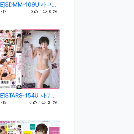
[REMOVE]SDMM-109U 사쿠라 마나/오구라 유나
0
1
9
-17
[REMOVE]STARS-154U 사쿠라 마나
0
1
21
-18