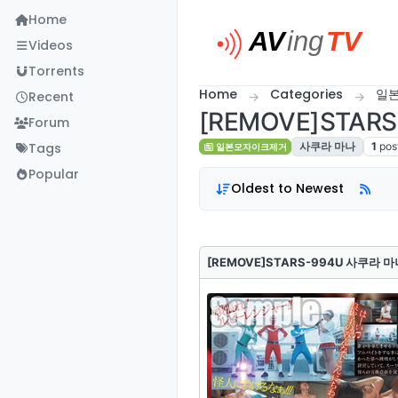
Skip to content
Home
Videos
Torrents
Home
Categories
일
Recent
[REMOVE]STAR
Forum
Tags
사쿠라 마나
1
pos
일본모자이크제거
Popular
Oldest to Newest
[REMOVE]STARS-994U 사쿠라 