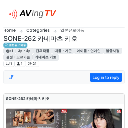
Skip to content
Home
Categories
일본유모야동
SONE-262 카네마츠 키호
일본유모야동
@s1
3p・4p
단체작품
대물・거근
아이돌・연예인
얼굴사정
절정・오르가즘
카네마츠 키호
1
1
21
Log in to reply
SONE-262 카네마츠 키호