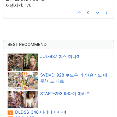
재생시간:
170
0
BEST RECOMMEND
JUL-937 야스 미나미
SVDVD-928 쿠도우 라라/유키노 에
루/사노 나츠
START-293 타다이 마히로
DLDSS-348 이리타 마아야
1