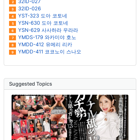
32ID-027
2
32ID-026
3
YST-323 도아 코토네
4
YSN-630 도아 코토네
5
YSN-629 사사하라 우라라
6
YMDS-179 와카미야 호노
7
YMDD-412 유메리 리카
8
YMDD-411 코코노이 스나오
9
Suggested Topics