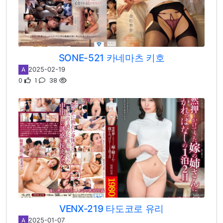
SONE-521 카네마츠 키호
2025-02-19
A
0
1
38
VENX-219 타도코로 유리
2025-01-07
A