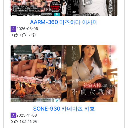
AARM-360 미즈하타 아사미
2026-08-06
A
0
1
7
SONE-930 카네마츠 키호
2025-11-08
A
0
1
16