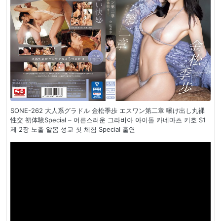
SONE-262 大人系グラドル 金松季歩 エスワン第二章 曝け出し丸裸
性交 初体験Special – 어른스러운 그라비아 아이돌 카네마츠 키호 S1
제 2장 노출 알몸 성교 첫 체험 Special 출연