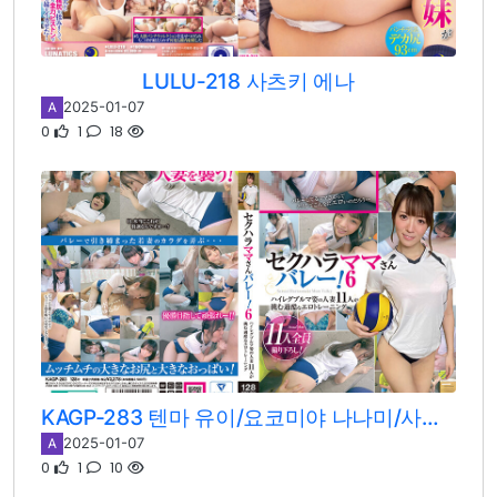
LULU-218 사츠키 에나
2025-01-07
A
0
1
18
KAGP-283 텐마 유이/요코미야 나나미/사츠키 에나/오츠 아리스/코마츠 안/모모세 아스카/오오하라 아무/키노시타 히마리하나자와 히마리/루카와 리오/아마하루 노아/오하나 논
2025-01-07
A
0
1
10