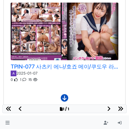
TPIN-077 사츠키 에나/호죠 메이/쿠도우 라라
2025-01-07
A
0
1
15
1 / 1