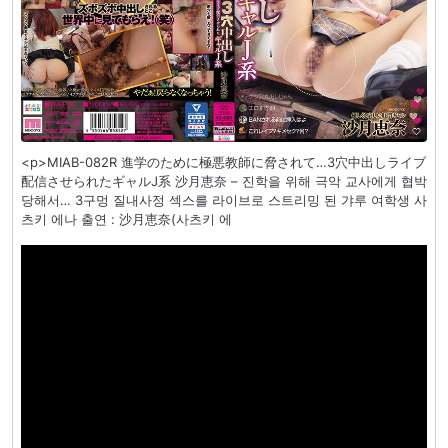
<p>MIAB-082R 進学のために極悪教師に脅されて…3穴中出しライブ
配信させられたギャルJ系 沙月恵奈 – 진학을 위해 극악 교사에게 협박
당해서… 3구멍 질내사정 섹스를 라이브로 스트리밍 된 갸루 여학생 사
츠키 에나 출연 : 沙月恵奈(사츠키 에