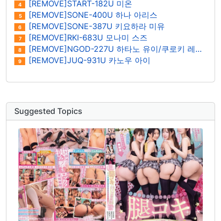
[REMOVE]START-182U 미온
4
[REMOVE]SONE-400U 하나 아리스
5
[REMOVE]SONE-387U 키요하라 미유
6
[REMOVE]RKI-683U 모나미 스즈
7
[REMOVE]NGOD-227U 하타노 유이/쿠로키 레이나
8
[REMOVE]JUQ-931U 카노우 아이
9
Suggested Topics