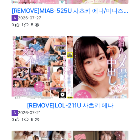
[REMOVE]MIAB-525U 사츠키 에나/미나즈키 히카루/텐마 유이/아키모토 사치카
2026-07-27
A
0
1
5
[REMOVE]LOL-211U 사츠키 에나
2026-07-21
A
0
1
5