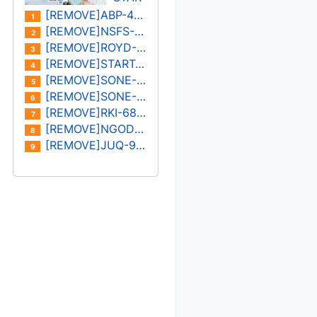
나/미
S-
[REMOVE]ABP-402U
1
즈시
573U
[REMOVE]NSFS-401U 오노사카 유이카
2
마 아
카미
[REMOVE]ROYD-030U 키노시타 히마리/하나자와 히마리
3
이
키 레
[REMOVE]START-182U 미온
4
이
[REMOVE]SONE-400U 하나 아리스
5
[REMOVE]SONE-387U 키요하라 미유
6
[REMOVE]RKI-683U 모나미 스즈
7
[REMOVE]NGOD-227U 하타노 유이/쿠로키 레이나
8
[REMOVE]JUQ-931U 카노우 아이
9