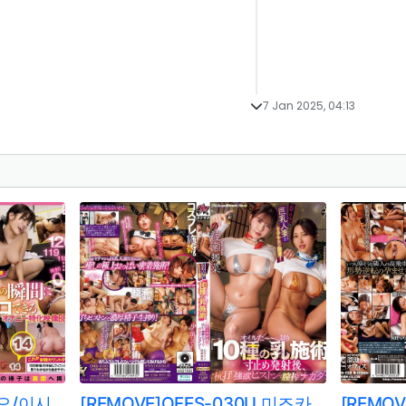
7 Jan 2025, 04:13
MIZD-544 진구우지 나오/이시하라 노조미/마츠모토 이치카/아라이 리마/히로세 미츠키/히메사키 하나/하츠카와 미나미/나카야마 후미카/나츠키 마론/토미야스 레오나/도죠 나츠/텐마 유이/츠보미/츠지 사쿠라/츠키노 루나/후타바 쿠루미/호리키타 왕/릴리 하트/란카/유키 리노/야요이 미즈키/모리사와 카나/이이오카 카나코/모리시타 코토노/미나미 모모/무카이 아이/미츠미 안/미사키노 마나츠/혼다 노엘/타나카 네네/타카하시 쇼코/쿠라모토 스미레/쿠도우 라라/키노시타 히마리/하나자와 히마리/키타노 미나/키사키 나나/카가리 마이/오츠 아리스/아야세 코코로/아이가 미즈키/유즈리하 카렌/카시와기 코나츠/코토이시 유메루/오하나 논/타카세 리나/세타 이치카/세나 히카리/미즈하라 미소노/미즈카와 스미레/시노다 유우/사노 나츠/사츠키 메이/사츠키 에나/사에키 유미카/모리 히나코
[REMOVE]OFES-030U 미즈카와 스미레/아야세 마이나/아야세 마이나