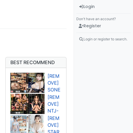
Login
Don't have an account?
Register
Login or register to search.
BEST RECOMMEND
[REM
OVE]
SONE
-
[REM
394U
OVE]
고조
NTJ-
오 렌
011U
[REM
사쿠
OVE]
라 세
STAR