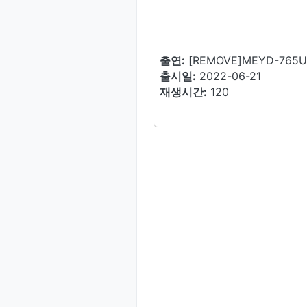
출연:
[REMOVE]MEYD-76
출시일:
2022-06-21
재생시간:
120