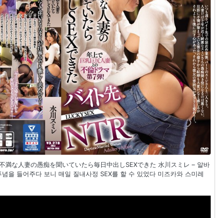
R 欲求不満な人妻の愚痴を聞いていたら毎日中出しSEXできた 水川スミレ – 알바
푸념을 들어주다 보니 매일 질내사정 SEX를 할 수 있었다 미즈카와 스미레