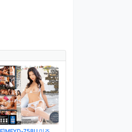
[REMOVE]MEYD-758U 미즈카와 스미레