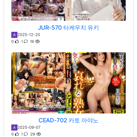
JUR-570 타케우치 유키
2025-12-20
A
0
1
19
CEAD-702 카토 아야노
2025-09-07
A
0
1
29