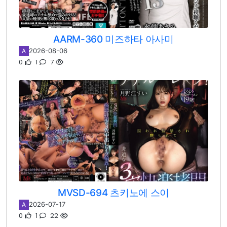
AARM-360 미즈하타 아사미
2026-08-06
A
0
1
7
MVSD-694 츠키노에 스이
2026-07-17
A
0
1
22