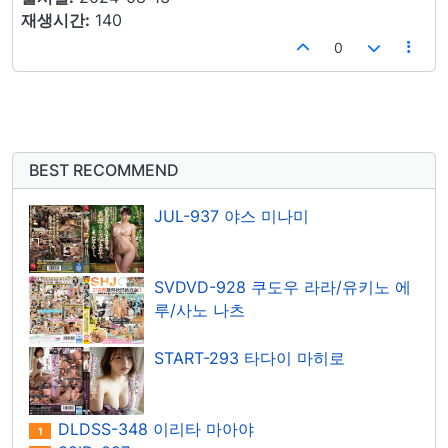
재생시간:
140
0
BEST RECOMMEND
JUL-937 야스 미나미
SVDVD-928 쿠도우 라라/유키노 에
루/사노 나츠
START-293 타다이 마히로
DLDSS-348 이리타 마아야
1