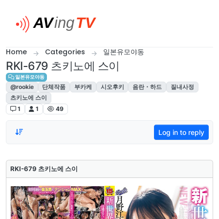
Skip to content
Home
Categories
일본유모야동
RKI-679 츠키노에 스이
일본유모야동
@rookie
단체작품
부카케
시오후키
음란・하드
질내사정
츠키노에 스이
1
1
49
Log in to reply
RKI-679 츠키노에 스이