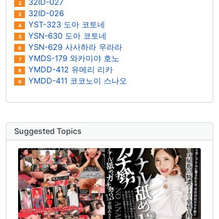
32ID-027
2
32ID-026
3
YST-323 도아 코토네
4
YSN-630 도아 코토네
5
YSN-629 사사하라 우라라
6
YMDS-179 와카미야 호노
7
YMDD-412 유메리 리카
8
YMDD-411 코코노이 스나오
9
Suggested Topics