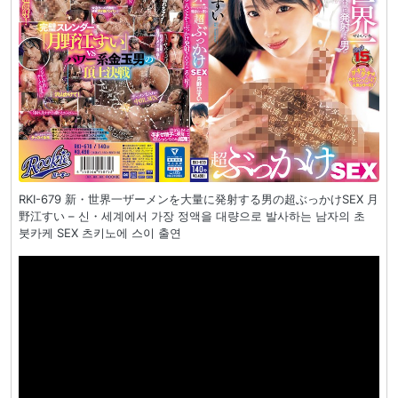
RKI-679 新・世界一ザーメンを大量に発射する男の超ぶっかけSEX 月
野江すい – 신・세계에서 가장 정액을 대량으로 발사하는 남자의 초
붓카케 SEX 츠키노에 스이 출연