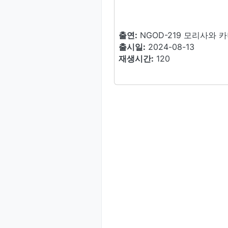
출연:
NGOD-219 모리사와 
출시일:
2024-08-13
재생시간:
120