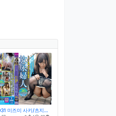
AQMB-031 미즈미 사키/츠지이 호노카/키노시타 히마리/하나자와 히마리/토미야스 레오나/아오이 유리카/무토 아야카/타카세 안/미야시타 카나/미나세 안쥬/나루미 미우/하네다 츠바사/타도코로 유리/모리사와 카나/이이오카 카나코/카토 아야노/사와무라 레이코/타카사카 호나미/타카사카 마스미/호시나 아이/REMI/시노다 유우/아키야마 유우/이케우치 료코/미유키 나나코/오오우라 마나미/스즈키 마유/카와하라 카나에/시온 마코/시이바 미쿠루/하뉴 아리사/호시카와 마이/이케다 사키/타카시마 유이카/야마모토 렌카/유우키 노노/미야자와 치하루/쿄우와 카렌/히비노 사토미/이치미야 미카리