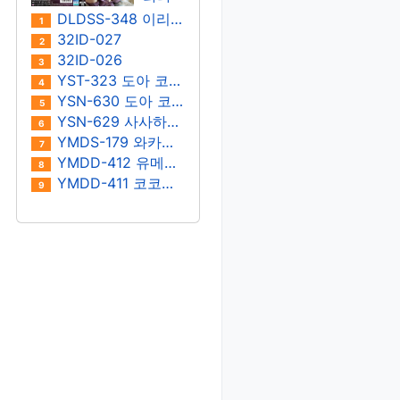
키노
이 마
DLDSS-348 이리타 마아야
1
에루/
히로
32ID-027
2
사노
32ID-026
3
나츠
YST-323 도아 코토네
4
YSN-630 도아 코토네
5
YSN-629 사사하라 우라라
6
YMDS-179 와카미야 호노
7
YMDD-412 유메리 리카
8
YMDD-411 코코노이 스나오
9