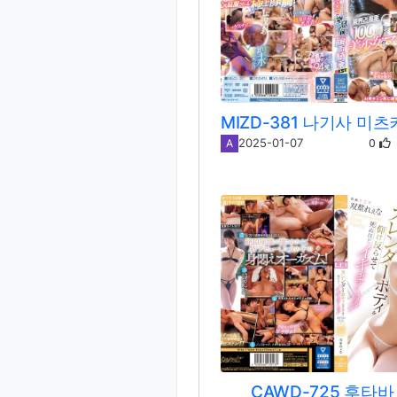
0
2025-01-07
A
CAWD-725 후타바