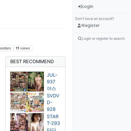
Login
Don't have an account?
Register
Login or register to search.
posters
11
views
BEST RECOMMEND
JUL-
937
야스
미나
SVDV
미
D-
928
쿠도
STAR
우 라
T-293
라/유
타다