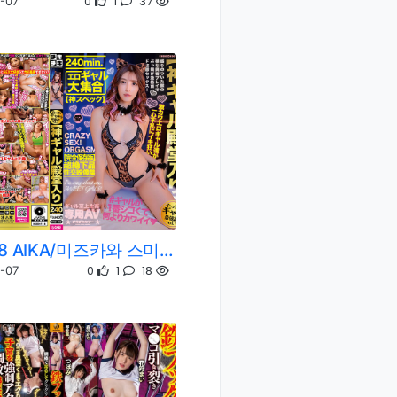
0
1
37
-07
TIKB-168 AIKA/미즈카와 스미레/시부야 하나/란란/모리사와 카나/이이오카 카나코/미우라 마이나
0
1
18
-07