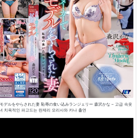
着モデルをやらされた妻 恥辱の食い込みランジェリー 森沢かな – 고급 속옷
녀 치욕적인 파고드는 란제리 모리사와 카나 출연