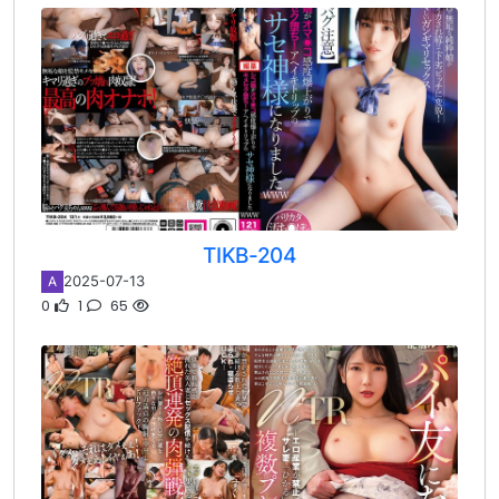
TIKB-204
2025-07-13
A
0
1
65