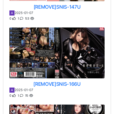
[REMOVE]SNIS-147U
2025-01-07
A
0
1
53
[REMOVE]SNIS-166U
2025-01-07
A
0
1
15