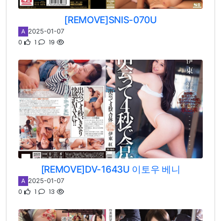
[REMOVE]SNIS-070U
2025-01-07
A
0
1
19
[REMOVE]DV-1643U 이토우 베니
2025-01-07
A
0
1
13