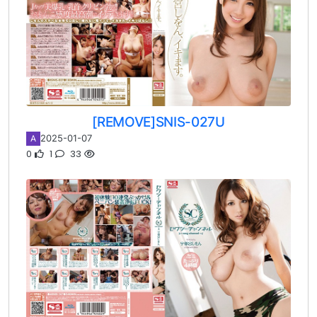
[REMOVE]SNIS-027U
2025-01-07
A
0
1
33