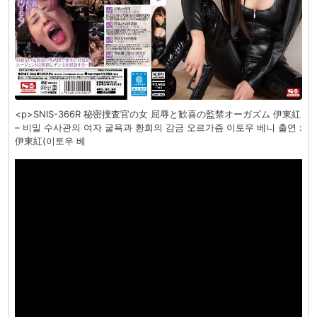
<p>SNIS-366R 秘密捜査官の女 屈辱と歓喜の監禁オーガズム 伊東紅
– 비밀 수사관의 여자 굴욕과 환희의 감금 오르가즘 이토우 베니 출연 :
伊東紅(이토우 베