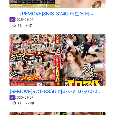
[REMOVE]SNIS-324U 이토우 베니
2025-01-07
A
0
1
9
[REMOVE]RCT-835U 하마사키 마오/아야나 리나/나나하라 아카리/이토우 베니/아유나 니코
2025-01-07
A
0
1
27