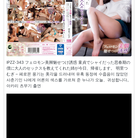
IPZZ-343 フェロモン美脚魅せつけ誘惑 童貞でシャイだった思春期の
僕に大人のセックスを教えてくれた姉が今日、帰省します。 明里つ
むぎ – 페로몬 풍기는 美각을 드러내며 유혹 동정에 수줍음이 많았던
사춘기인 나에게 어른의 섹스를 가르쳐 준 누나가 오늘、귀성합니다。
아카리 츠무기 출연