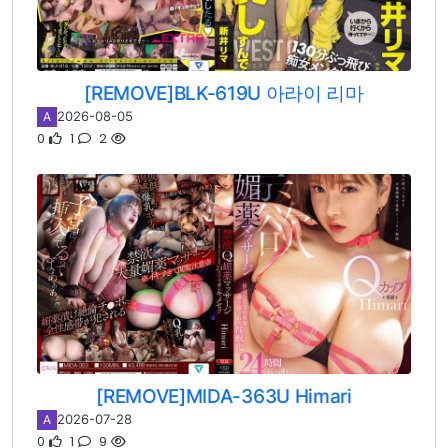
[REMOVE]BLK-619U 아라이 리마
2026-08-05
A
0
1
2
[REMOVE]MIDA-363U Himari
2026-07-28
A
0
1
9