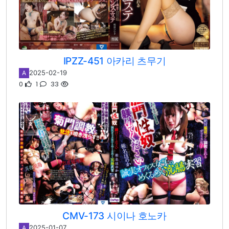
IPZZ-451 아카리 츠무기
2025-02-19
A
0
1
33
CMV-173 시이나 호노카
2025-01-07
A