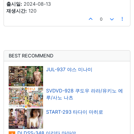
출시일:
2024-08-13
재생시간:
120
0
BEST RECOMMEND
JUL-937 야스 미나미
SVDVD-928 쿠도우 라라/유키노 에
루/사노 나츠
START-293 타다이 마히로
DLDSS-348 이리타 마아야
1