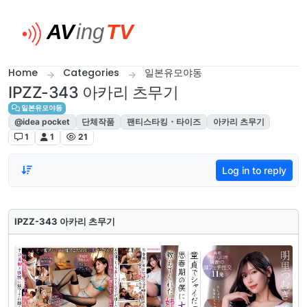
Skip to content
Home
Categories
일본유모야동
IPZZ-343 아카리 츠무기
일본유모야동
@idea pocket
단체작품
팬티스타킹・타이즈
아카리 츠무기
1
1
21
Log in to reply
IPZZ-343 아카리 츠무기