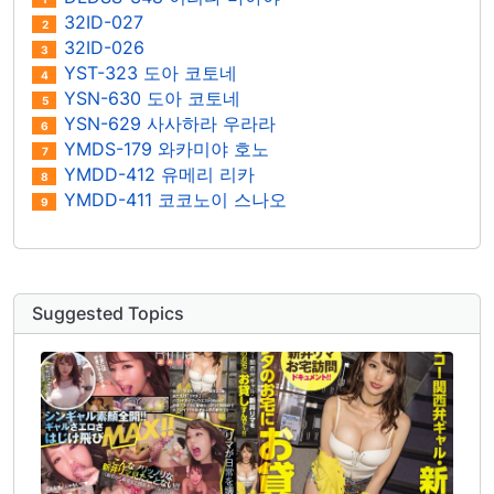
32ID-027
2
32ID-026
3
YST-323 도아 코토네
4
YSN-630 도아 코토네
5
YSN-629 사사하라 우라라
6
YMDS-179 와카미야 호노
7
YMDD-412 유메리 리카
8
YMDD-411 코코노이 스나오
9
Suggested Topics