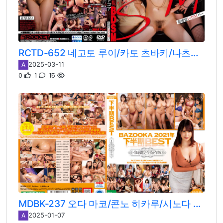
RCTD-652 네고토 루이/카토 츠바키/나츠키 카오루/후지이 레이라
2025-03-11
A
0
1
15
MDBK-237 오다 마코/콘노 히카루/시노다 유우/AIKA/아오이 레나/모모세 아스카/와카미야 호노/타나카 네네/와카츠키 미이나/하뉴 아리사/하치노 츠바사/와카미야 하즈키/아사히 시즈쿠/야히로 마이/키타노 미나/마츠모토 이치카/마나카 미치루/타카라다 모나미/요시네 유리아/니이무라 아카리/나기사 미츠키/아리오카 미우/나미키 안리/타마키 쿠루미/이나바 루카/이마이 카호/카와나 미스즈/미야자와 치하루/아메미야 모나/츠지이 호노카/사치코/하마사키 마오
2025-01-07
A