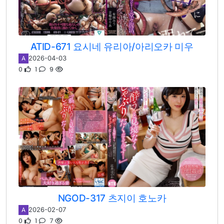
ATID-671 요시네 유리아/아리오카 미우
2026-04-03
A
0
1
9
NGOD-317 츠지이 호노카
2026-02-07
A
0
1
7