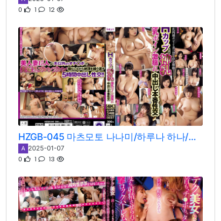
0
1
12
HZGB-045 마츠모토 나나미/하루나 하나/오츠 아리스/코우사카 사리/유키 치토세/히메사키 하나/아리오카 미우/나가세 아이나/하뉴 아리사/츠지이 호노카/나카무라 토모에/오오모리 시즈카/린네 토우카/이나바 루카/사사쿠라 안
2025-01-07
A
0
1
13