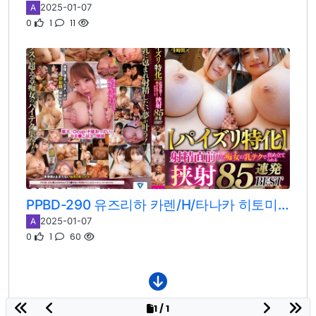
2025-01-07
A
0
1
11
PPBD-290 유즈리하 카렌/H/타나카 히토미/안나/사츠키 메이/타카하시 리호/토미야스 레오나/나기사 유키노/후지모리 리호/모모세 쿠루미/타나카 네네/츠지이 호노카/츠지 사쿠라/아사히나 카렌/카와키타 메이사/히지리 토아/카타세 미사/호노카 아이리/타카라다 모나미/아리오카 미우/호리키타 미라이/사쿠라 마히루/란카/유우미 시온/츠키미 이오리/노자키 미오/미츠미 안/아사쿠라 유아/혼마 유리/키타노 미나/마츠모토 나나미/호시노 나츠키/세타 이치카/세리나 리쿠/요시네 유리아/요시오카 히요리/키사키 아리스/나츠키 마론/하마사키 마오/니이무라 아카리/오츠 아리스/요코미야 나나미/하루나 노아/야스이 카오루/츠쿠모 메이/키미지마 미오/코메 에나/미즈하라 미소노/아스카 리이나/카미사카 토모코/아라이 리마/모모나가 사리나/오하나 논/마키 쿄코/하루나 하나/츠키노 카스미/아키라 에리/아라이 에리/오사와 유카/아야세 코코로
2025-01-07
A
0
1
60
1 / 1