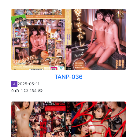
TANP-036
2025-05-11
A
0
1
134