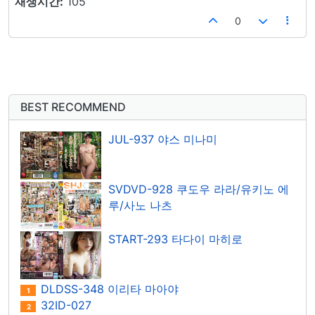
재생시간:
105
0
BEST RECOMMEND
JUL-937 야스 미나미
SVDVD-928 쿠도우 라라/유키노 에
루/사노 나츠
START-293 타다이 마히로
DLDSS-348 이리타 마아야
1
32ID-027
2