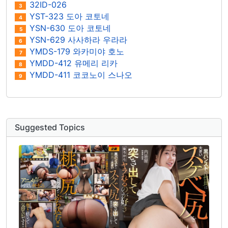
32ID-026
3
YST-323 도아 코토네
4
YSN-630 도아 코토네
5
YSN-629 사사하라 우라라
6
YMDS-179 와카미야 호노
7
YMDD-412 유메리 리카
8
YMDD-411 코코노이 스나오
9
Suggested Topics