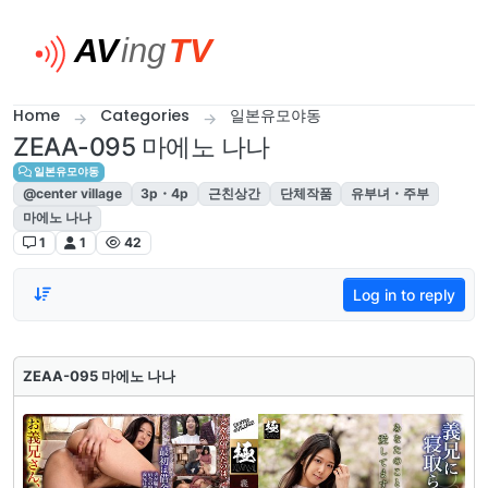
Skip to content
Home
Categories
일본유모야동
ZEAA-095 마에노 나나
일본유모야동
@center village
3p・4p
근친상간
단체작품
유부녀・주부
마에노 나나
1
1
42
Log in to reply
ZEAA-095 마에노 나나