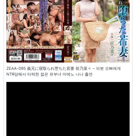
ZEAA-095 義兄に寝取られ堕ちた若妻 前乃菜々 – 의붓 오빠에게
NTR당해서 타락한 젊은 유부녀 마에노 나나 출연