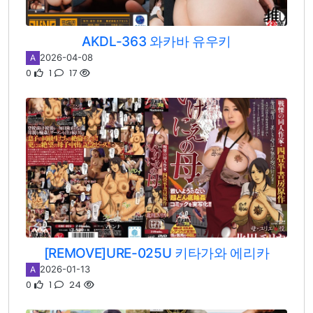
AKDL-363 와카바 유우키
2026-04-08
A
0
1
17
[REMOVE]URE-025U 키타가와 에리카
2026-01-13
A
0
1
24