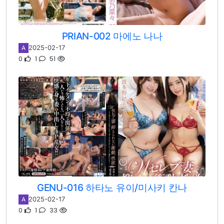
PRIAN-002 마에노 나나
2025-02-17
A
0
1
51
GENU-016 하타노 유이/미사키 칸나
2025-02-17
A
0
1
33