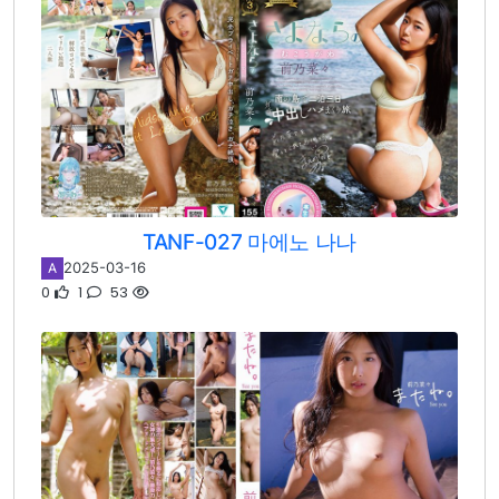
TANF-027 마에노 나나
2025-03-16
A
0
1
53