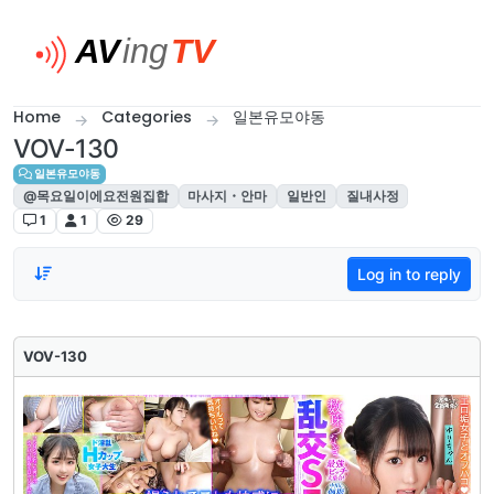
Skip to content
Home
Categories
일본유모야동
VOV-130
일본유모야동
@목요일이에요전원집합
마사지・안마
일반인
질내사정
1
1
29
Log in to reply
VOV-130