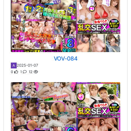
VOV-084
2025-01-07
A
0
1
12