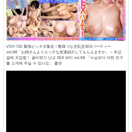
VOV-130 最強ビッチ大集合！数珠つなぎ乱交SEXパーティー
vol.66「お姉さんよりエッチな友達紹介してもらえますか」 – 최강
걸레 大집합！ 굴비엮기 난교 SEX 파티 vol.66 「누님보다 야한 친구
를 소개해 주실 수 있나요」 출연