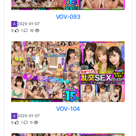
VOV-093
2025-01-07
A
0
1
10
VOV-104
2025-01-07
A
0
1
11