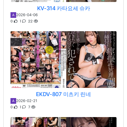
KV-314 카타요세 슈카
2026-04-06
A
0
1
22
EKDV-807 미츠키 린네
2026-02-21
A
0
1
7