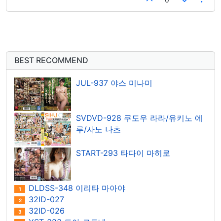
BEST RECOMMEND
JUL-937 야스 미나미
SVDVD-928 쿠도우 라라/유키노 에
루/사노 나츠
START-293 타다이 마히로
DLDSS-348 이리타 마아야
1
32ID-027
2
32ID-026
3