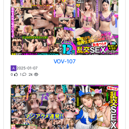
VOV-107
2025-01-07
A
0
1
2k