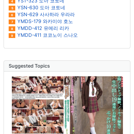
YST-323 도아 코토네
4
YSN-630 도아 코토네
5
YSN-629 사사하라 우라라
6
YMDS-179 와카미야 호노
7
YMDD-412 유메리 리카
8
YMDD-411 코코노이 스나오
9
Suggested Topics