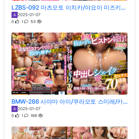
LZBS-092 마츠모토 이치카/야요이 미즈키/무카이 아이/나기사 미츠키/하츠미 사키/유우리 마이나/쿠로키 이쿠미/타하라 린카/아이리 루이/나츠메 유키/아토미 슈리/아사쿠라 코토미/미즈하라 사나/마츠모토 메이/아오이 코하루/에리카/우노 칸나/아베 칸나/히토미 료/아베 미카코/미나미 사야/고토 리카/오다 마코/키리시마 리노/하루카제 히카루//호시나 아이/마츠모토 나나미/사에키 유미카/오토미 리나/유즈키 마리나/나나미 유아/아오이 시노/시노 메구미/ERIKA/모카/MOKA/아사기리 아카리/나나미 히나/나나세 히나/우스이 사류/호죠 메이/카노 하나/쿠온 레이라/사츠키 에나/미소노 와카/혼마 유리/후카다 유리/하타노 유이/쿠루키 레이/마리 리카/안 미츠키/하루키 카렌/미야무라 나나코/츠키노 카스미/사사키 아키/하스미 쿠레아/하치노 츠바사/나츠카와 우미/카나타 코코노/테라다 코코노/카와카미 유우/모리노 시즈쿠/타치바나 메아리/요시네 유리아/하마사키 마오/사치코/와카미야 호노/타나카 네네/쿠루루기 아오이/카가리 마이/쿠로카와 스미레/니이무라 아카리/시노다 유우/사토 노노카/카토 모모카/타카라다 모나미/미즈노 아사히/미사키 아즈사/모리사와 카나/이이오카 카나코/타마키 쿠루미/아리사카 미유키/스노하라 미키/코바야카와 레이코/시부야 카호/미야자키 아야/키타가와 에리카/오토하 카렌/츠키시마 나나코/타카스기 마리/미히나/아즈미 히나/나가이 미히나/오오우라 마나미/쿠라키 시오리/아사쿠라 유아/시이나 소라/쥰 러브조이/오오츠키 히비키/시노다 아유미/카토 츠바키/나츠키 카오루/사와무라 레이코/타카사카 호나미/타카사카 마스미
2025-01-07
A
0
1
53
BMW-286 사야마 아이/쿠라모토 스미레/카가리 마이/마츠모토 이치카/카논 우라라/쿠루키 레이/츠바키 리카/코이즈미 히나타/미나미노 소라/아사히나 나나세/키노시타 히마리/하나자와 히마리/히메사키 하나/나나세 아리스/시로카와 유즈/네오 아카리/이마이 카호/아이스 코코아/이나바 루카/카세 나나호/히이라기 루이/마츠모토 나나미/키리타니 마츠리/사토 에루/사토미 유리아/아이미 리카/시이나 소라/히구치 미츠하/미우라 노아/호리사와 마유/요코미야 나나미/아사다 히마리/키사키 나나/코메 에나/도죠 나츠/카와카미 나나미/후카다 에이미/사츠키 메이/호시미야 유논/호노카 아이리/안나/노기 호타루/세타 이치카/사쿠마 에미/혼다 노엘/유메 카나/츠키노 카스미/미나미 모모/미후네 미스즈/유키 리노/카나데 카논
2025-01-07
A
0
1
198