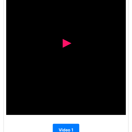
Video 1