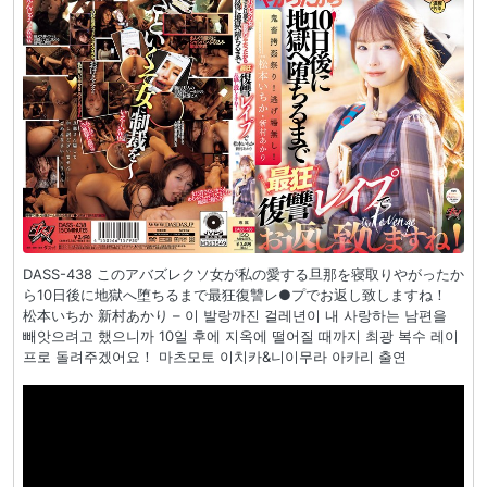
DASS-438 このアバズレクソ女が私の愛する旦那を寝取りやがったか
ら10日後に地獄へ堕ちるまで最狂復讐レ●プでお返し致しますね！
松本いちか 新村あかり – 이 발랑까진 걸레년이 내 사랑하는 남편을
빼앗으려고 했으니까 10일 후에 지옥에 떨어질 때까지 최광 복수 레이
프로 돌려주겠어요！ 마츠모토 이치카&니이무라 아카리 출연