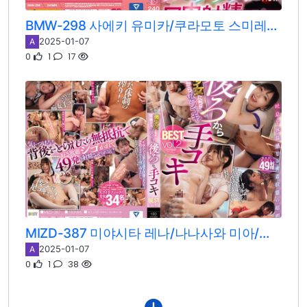
BMW-298 사에키 유미카/쿠라모토 스미레/아마카와 소라/니이무라 아카리/아사다 히마리/키사키 나나/요코미야 나나미/사노 나츠/JULIA/츠키노 루나/히로세 리오나/하타노 유이/REMI/쿠루루기 아오이/호리사와 마유/츠보미/모리 히나코/마츠모토 이치카
2025-01-07
A
0
1
17
MIZD-387 미야시타 레나/나나사와 미아/야기 나나/시시도 리호/오츠 아리스/하마사키 마오/야요이 미즈키/오하나 논/사츠키 에나/미즈카와 스미레/모리사와 카나/이이오카 카나코/모모세 아스카/ERINA/유키 리노/토미야스 레오나/마츠모토 이치카/쿠라모토 스미레/니이무라 아카리/아스미 미라이/이시하라 노조미/미우라 사쿠라/진구우지 나오/나카야마 후미카/이츠하/오구리 미유/미사키 나나/후카다 에이미/사쿠라 사키/사쿠라이 모에/츠보미/무카이 아이/쿠루루기 아오이
2025-01-07
A
0
1
38