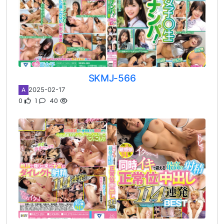
SKMJ-566
2025-02-17
A
0
1
40