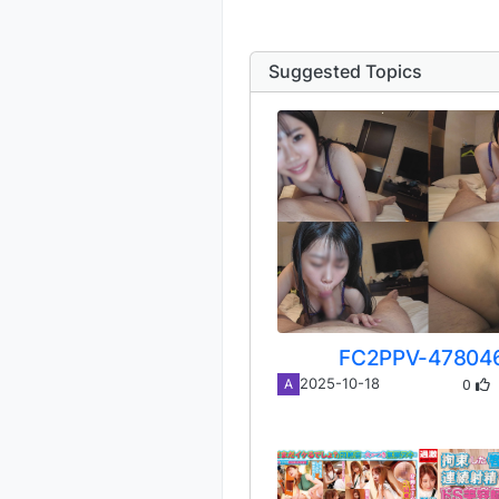
Suggested Topics
FC2PPV-47804
0
2025-10-18
A