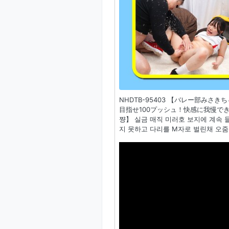
NHDTB-95403 【バレー部み
目指せ100プッシュ！快感に我慢で
쨩】 실금 매직 미러호 보지에 계속 들
지 못하고 다리를 M자로 벌린채 오