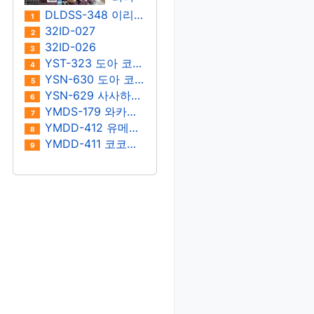
키노
이 마
DLDSS-348 이리타 마아야
1
에루/
히로
32ID-027
2
사노
32ID-026
3
나츠
YST-323 도아 코토네
4
YSN-630 도아 코토네
5
YSN-629 사사하라 우라라
6
YMDS-179 와카미야 호노
7
YMDD-412 유메리 리카
8
YMDD-411 코코노이 스나오
9