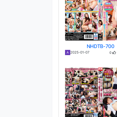
NHDTB-700
0
2025-01-07
A