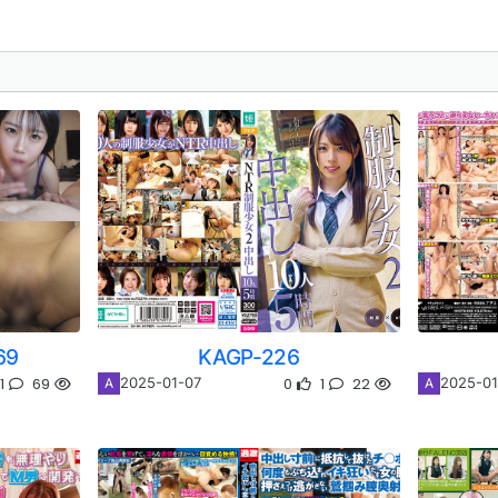
69
KAGP-226
1
69
0
1
22
2025-01-07
2025-01
A
A