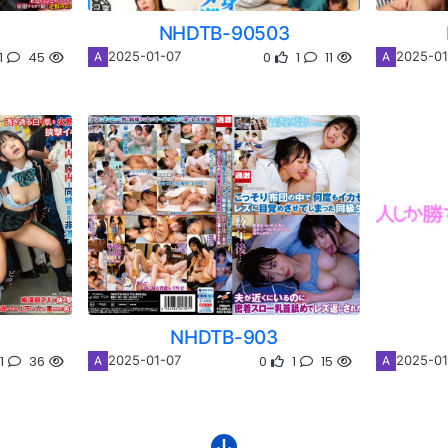
NHDTB-90503
1
45
0
1
11
2025-01-07
2025-01
A
A
NHDTB-903
1
36
0
1
15
2025-01-07
2025-01
A
A