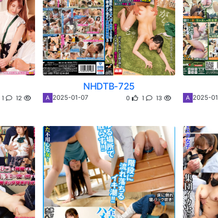
NHDTB-725
1
12
0
1
13
2025-01-07
2025-01
A
A