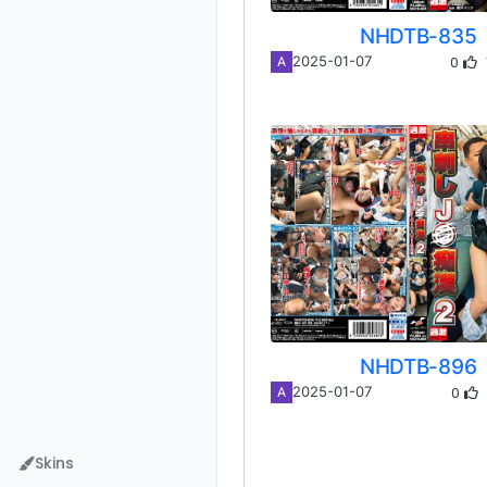
NHDTB-835
0
2025-01-07
A
NHDTB-896
0
2025-01-07
A
Skins