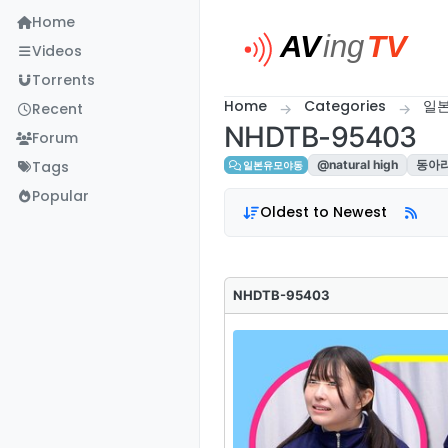
Skip to content
Home
Videos
Torrents
Home
Categories
일
Recent
NHDTB-95403
Forum
Tags
@natural high
동아
일본유모야동
Popular
Oldest to Newest
NHDTB-95403