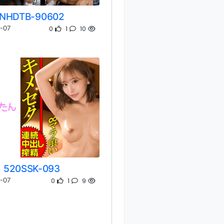
NHDTB-90602
0
1
10
-07
520SSK-093
0
1
9
-07