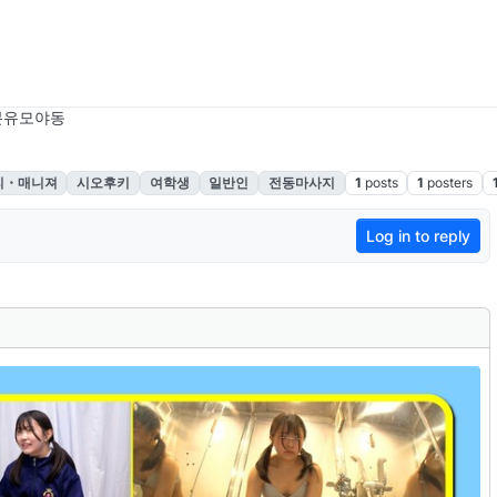
본유모야동
리・매니져
시오후키
여학생
일반인
전동마사지
1
posts
1
posters
Log in to reply