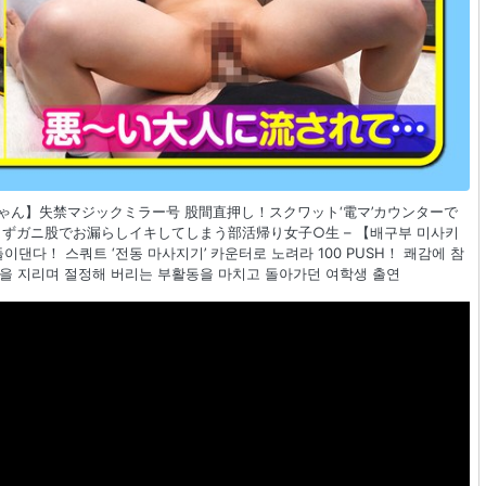
さきちゃん】失禁マジックミラー号 股間直押し！スクワット‘電マ’カウンターで
きずガニ股でお漏らしイキしてしまう部活帰り女子○生 – 【배구부 미사키
이댄다！ 스쿼트 ‘전동 마사지기’ 카운터로 노려라 100 PUSH！ 쾌감에 참
줌을 지리며 절정해 버리는 부활동을 마치고 돌아가던 여학생 출연