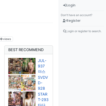
Login
Don't have an account?
Register
Login or register to search.
10
views
BEST RECOMMEND
JUL-
937
야스
미나
SVDV
미
D-
928
쿠도
STAR
우 라
T-293
라/유
타다