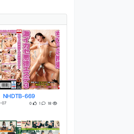
NHDTB-669
0
1
18
-07