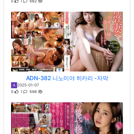
0
1
682
ADN-382 니노미야 히카리 -자막
2025-01-07
A
0
1
598