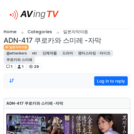
Skip to content
Home
Categories
일본자막야동
ADN-417 쿠로카와 스미레 -자막
일본자막야동
@attackers
ntr
단체작품
드라마
팬티스타킹・타이즈
쿠로카와 스미레
1
1
29
Log in to reply
ADN-417 쿠로카와 스미레 -자막