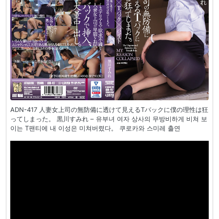
ADN-417 人妻女上司の無防備に透けて見えるTバックに僕の理性は狂
ってしまった。 黒川すみれ – 유부녀 여자 상사의 무방비하게 비쳐 보
이는 T팬티에 내 이성은 미쳐버렸다。 쿠로카와 스미레 출연