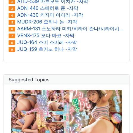
ATID-539 마츠모토 이치카 -자막
2
ADN-440 스에히로 쥰 -자막
3
ADN-430 키지마 아이리 -자막
4
MUDR-206 오하나 논 -자막
5
AARM-131 스노하라 미키/히라이 칸나/시라이시 칸나/미나미 마유/아라사와 이즈나 -자막
6
VENX-175 오다 마코 -자막
7
JUQ-164 스미 스미레 -자막
8
JUQ-159 츠키노 히나 -자막
9
Suggested Topics