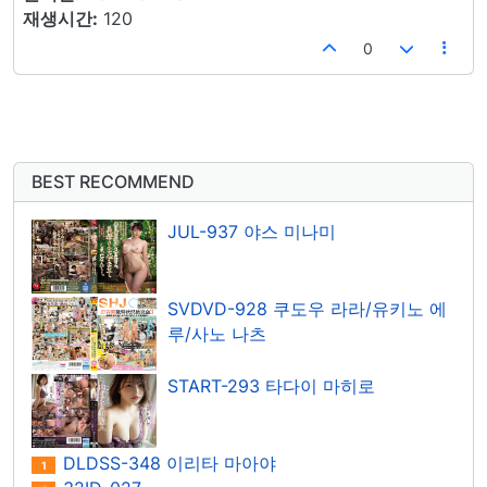
재생시간:
120
0
BEST RECOMMEND
JUL-937 야스 미나미
SVDVD-928 쿠도우 라라/유키노 에
루/사노 나츠
START-293 타다이 마히로
DLDSS-348 이리타 마아야
1