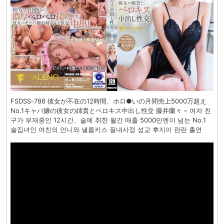
FSDSS-786 彼女が不在の12時間、ホロ●いの月間売上5000万超え
No.1キャバ嬢の彼女の姉貴とベロキス中出し性交 藤井蘭々 – 여자 친
구가 부재중인 12시간、술에 취한 월간 매출 5000만엔이 넘는 No.1
술집녀인 여친의 언니와 낼름키스 질내사정 성교 후지이 란란 출연