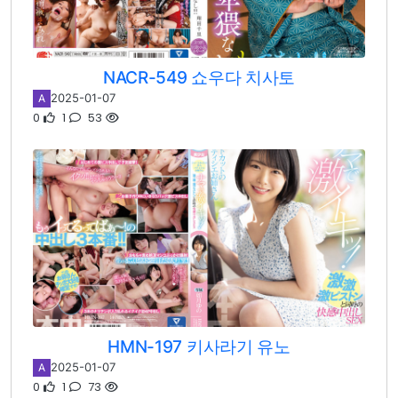
NACR-549 쇼우다 치사토
2025-01-07
A
0
1
53
HMN-197 키사라기 유노
2025-01-07
A
0
1
73