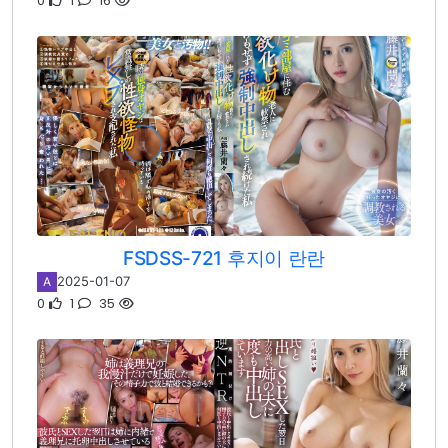
0
1
16
FSDSS-721 후지이 란란
2025-01-07
A
0
1
35