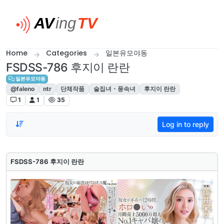
Skip to content
Home
Categories
일본유모야동
FSDSS-786 후지이 란란
일본유모야동
@faleno
ntr
단체작품
술집녀・풍속녀
후지이 란란
1
1
35
Log in to reply
FSDSS-786 후지이 란란