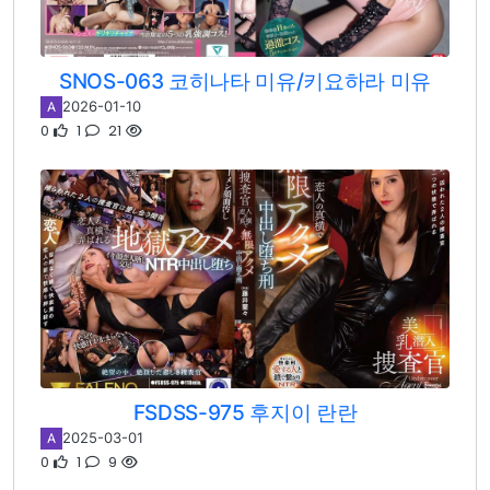
SNOS-063 코히나타 미유/키요하라 미유
2026-01-10
A
0
1
21
FSDSS-975 후지이 란란
2025-03-01
A
0
1
9