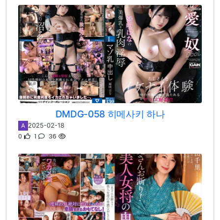
DMDG-058 히메사키 하나
2025-02-18
A
0
1
36