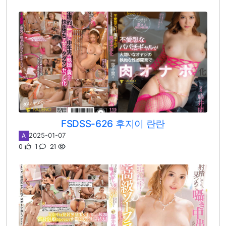
FSDSS-626 후지이 란란
2025-01-07
A
0
1
21