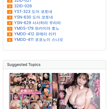
32ID-027
2
32ID-026
3
YST-323 도아 코토네
4
YSN-630 도아 코토네
5
YSN-629 사사하라 우라라
6
YMDS-179 와카미야 호노
7
YMDD-412 유메리 리카
8
YMDD-411 코코노이 스나오
9
Suggested Topics