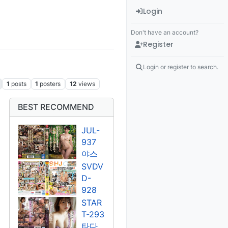
Login
Don't have an account?
Register
Login or register to search.
1
posts
1
posters
12
views
BEST RECOMMEND
JUL-
937
야스
미나
SVDV
미
D-
928
쿠도
STAR
우 라
T-293
라/유
타다