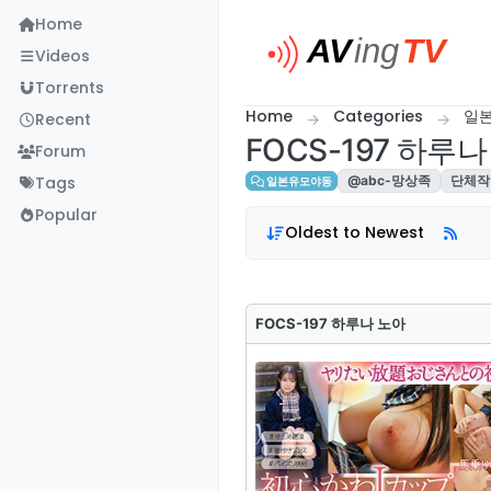
Skip to content
Home
Videos
Torrents
Home
Categories
일
Recent
FOCS-197 하루
Forum
Tags
@abc-망상족
단체작
일본유모야동
Popular
Oldest to Newest
FOCS-197 하루나 노아