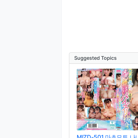
Suggested Topics