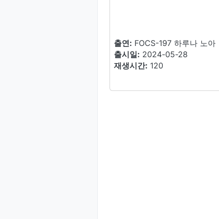
출연:
FOCS-197 하루나 노아
출시일:
2024-05-28
재생시간:
120