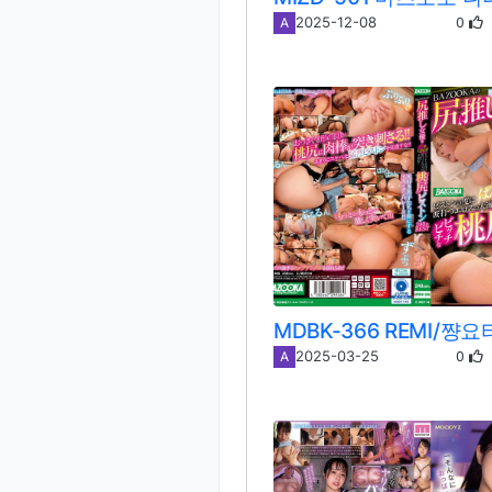
0
2025-12-08
A
0
2025-03-25
A