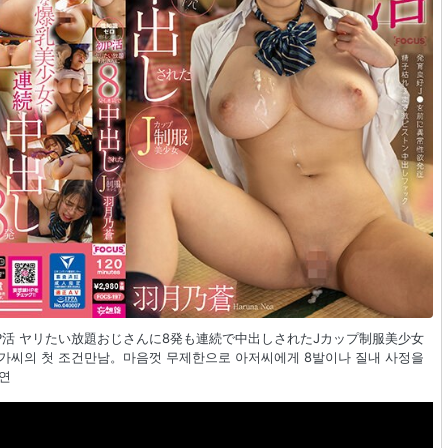
の初P活 ヤリたい放題おじさんに8発も連続で中出しされたJカップ制服美少女
 아가씨의 첫 조건만남。마음껏 무제한으로 아저씨에게 8발이나 질내 사정을
출연