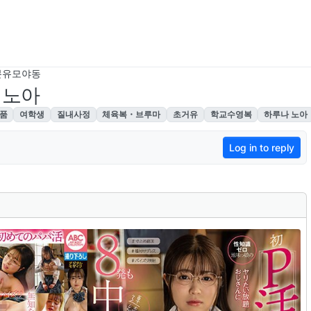
본유모야동
나 노아
품
여학생
질내사정
체육복・브루마
초거유
학교수영복
하루나 노아
Log in to reply