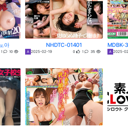
 노아
NHDTC-01401
1
10
0
1
35
2025-02-19
2025-02
A
A