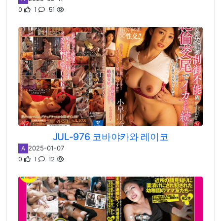
0
1
51
JUL-976 코바야카와 레이코
2025-01-07
A
0
1
12