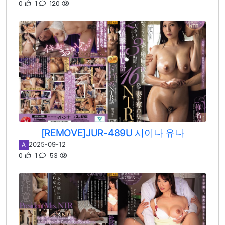
0
1
120
[REMOVE]JUR-489U 시이나 유나
2025-09-12
A
0
1
53