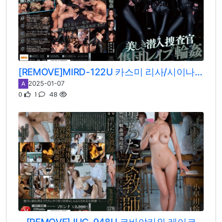
[REMOVE]MIRD-122U 카스미 리사/시이나 유나/사토 하루키
2025-01-07
A
0
1
48
[REMOVE]JUC-948U 코바야카와 레이코