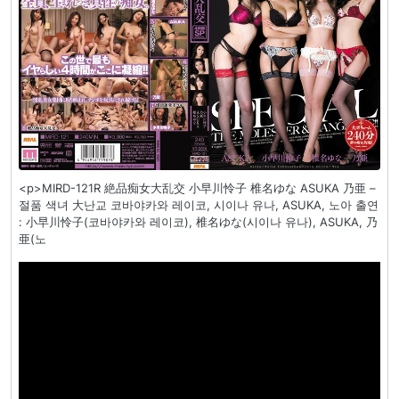
<p>MIRD-121R 絶品痴女大乱交 小早川怜子 椎名ゆな ASUKA 乃亜 –
절품 색녀 大난교 코바야카와 레이코, 시이나 유나, ASUKA, 노아 출연
: 小早川怜子(코바야카와 레이코), 椎名ゆな(시이나 유나), ASUKA, 乃
亜(노