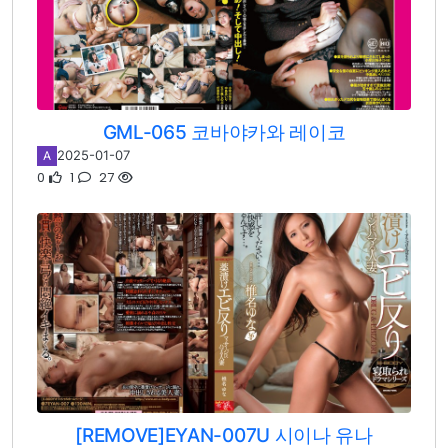
GML-065 코바야카와 레이코
2025-01-07
A
0
1
27
[REMOVE]EYAN-007U 시이나 유나