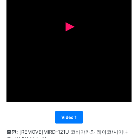
Video 1
출연:
[REMOVE]MIRD-121U 코바야카와 레이코/시이나