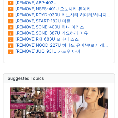
[REMOVE]ABP-402U
1
[REMOVE]NSFS-401U 오노사카 유이카
2
[REMOVE]ROYD-030U 키노시타 히마리/하나자와 히마리
3
[REMOVE]START-182U 미온
4
[REMOVE]SONE-400U 하나 아리스
5
[REMOVE]SONE-387U 키요하라 미유
6
[REMOVE]RKI-683U 모나미 스즈
7
[REMOVE]NGOD-227U 하타노 유이/쿠로키 레이나
8
[REMOVE]JUQ-931U 카노우 아이
9
Suggested Topics