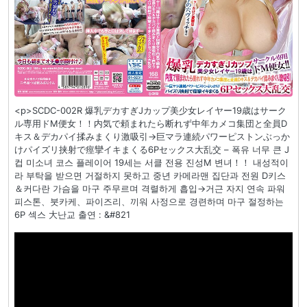
<p>SCDC-002R 爆乳デカすぎJカップ美少女レイヤー19歳はサーク
ル専用ドM便女！！内気で頼まれたら断れず中年カメコ集団と全員D
キス＆デカパイ揉みまくり激吸引→巨マラ連続パワーピストンぶっか
けパイズリ挟射で痙攣イキまくる6Pセックス大乱交 – 폭유 너무 큰 J
컵 미소녀 코스 플레이어 19세는 서클 전용 진성M 변녀！！ 내성적이
라 부탁을 받으면 거절하지 못하고 중년 카메라맨 집단과 전원 D키스
＆커다란 가슴을 마구 주무르며 격렬하게 흡입→거근 자지 연속 파워
피스톤、붓카케、파이즈리、끼워 사정으로 경련하며 마구 절정하는
6P 섹스 大난교 출연 : &#821