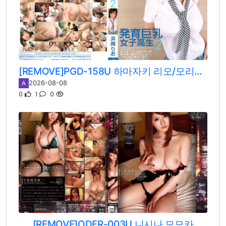
[REMOVE]PGD-158U 하마자키 리오/모리시타 에리카/시노하라 에리카
2026-08-08
A
0
1
0
[REMOVE]ODFR-003U 니시나 모모카