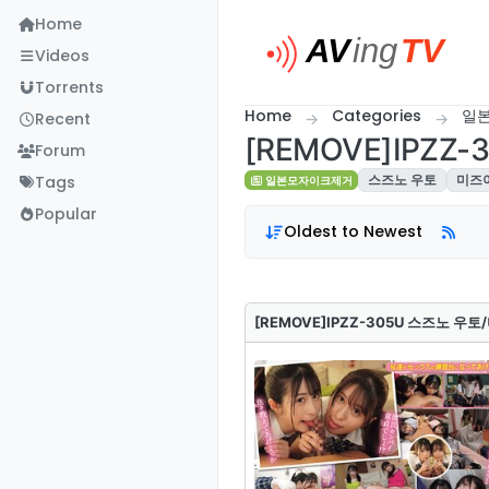
Skip to content
Home
Videos
Torrents
Home
Categories
일
Recent
[REMOVE]IPZ
Forum
Tags
스즈노 우토
미즈
일본모자이크제거
Popular
Oldest to Newest
[REMOVE]IPZZ-305U 스즈노 우