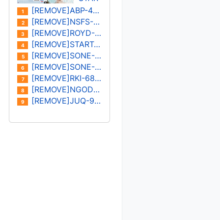
나/미
S-
[REMOVE]ABP-402U
1
즈시
573U
[REMOVE]NSFS-401U 오노사카 유이카
2
마 아
카미
[REMOVE]ROYD-030U 키노시타 히마리/하나자와 히마리
3
이
키 레
[REMOVE]START-182U 미온
4
이
[REMOVE]SONE-400U 하나 아리스
5
[REMOVE]SONE-387U 키요하라 미유
6
[REMOVE]RKI-683U 모나미 스즈
7
[REMOVE]NGOD-227U 하타노 유이/쿠로키 레이나
8
[REMOVE]JUQ-931U 카노우 아이
9