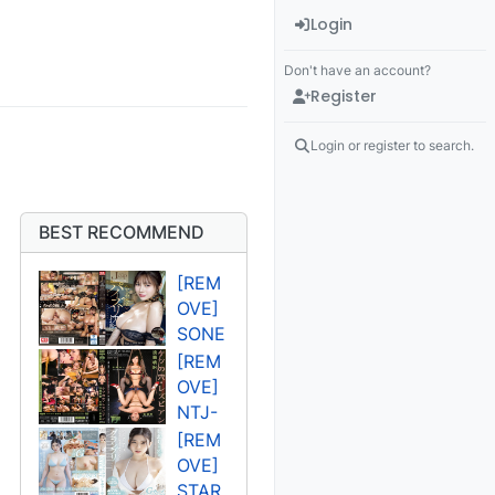
Login
Don't have an account?
Register
Login or register to search.
BEST RECOMMEND
[REM
OVE]
SONE
-
[REM
394U
OVE]
고조
NTJ-
오 렌
011U
[REM
사쿠
OVE]
라 세
STAR