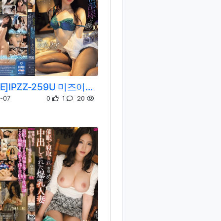
[REMOVE]IPZZ-259U 미즈이로 노아
0
1
20
-07