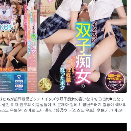
た彼女の妹たちが超問題児ビッチ！イタズラ双子痴女の言いなりち〇ぽ奴●になっ
로 생긴 여자 친구의 여동생들이 초 문제아 걸레！ 장난꾸러기 쌍둥이 색녀의
스즈노 우토&미즈이로 노아 출연 : 鈴乃ウト(스즈노 우토), 水色ノア(미즈이