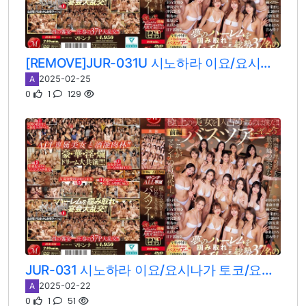
[REMOVE]JUR-031U 시노하라 이요/요시나가 토코/요시자와 유키/코토 마리코/타치바나 메아리/아사히 리오/이치키 마히로/시이나 유나/진구우지 나오/후지모리 리호/미토 카나/아유미 료/쿠리야마 리오/오키노미야 나미/히로세 유리/오시카와 유리/쿠치카베 카나/시라이시 마리나
2025-02-25
A
0
1
129
JUR-031 시노하라 이요/요시나가 토코/요시자와 유키/코토 마리코/타치바나 메아리/아사히 리오/이치키 마히로/시이나 유나/진구우지 나오/후지모리 리호/미토 카나/아유미 료/쿠리야마 리오/오키노미야 나미/히로세 유리/오시카와 유리/쿠치카베 카나/시라이시 마리나
2025-02-22
A
0
1
51