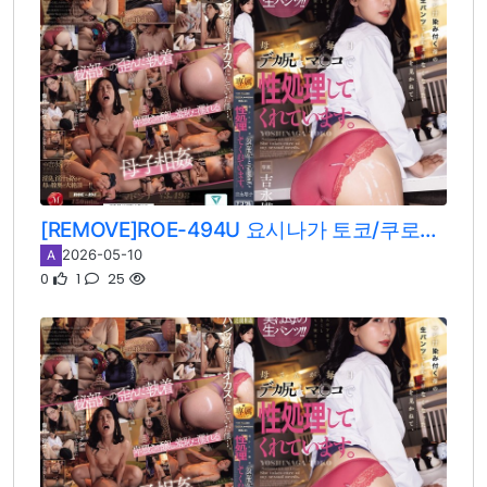
[REMOVE]ROE-494U 요시나가 토코/쿠로카와 이치카
2026-05-10
A
0
1
25