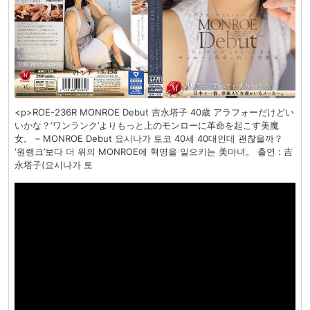
<p>ROE-236R MONROE Debut 吉永塔子 40歳 アラフォーだけどい
いかな？‘ワンランク’よりもっと上のモンローに革命を起こす美魔
女。 – MONROE Debut 요시나가 토코 40세 40대인데 괜찮을까？
‘원랭크’보다 더 위의 MONROE에 혁명을 일으키는 美마녀。 출연 : 吉
永塔子(요시나가 토