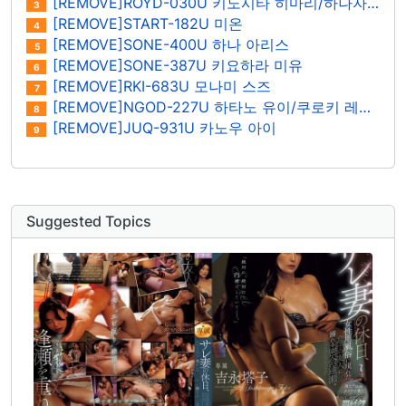
[REMOVE]ROYD-030U 키노시타 히마리/하나자와 히마리
3
[REMOVE]START-182U 미온
4
[REMOVE]SONE-400U 하나 아리스
5
[REMOVE]SONE-387U 키요하라 미유
6
[REMOVE]RKI-683U 모나미 스즈
7
[REMOVE]NGOD-227U 하타노 유이/쿠로키 레이나
8
[REMOVE]JUQ-931U 카노우 아이
9
Suggested Topics