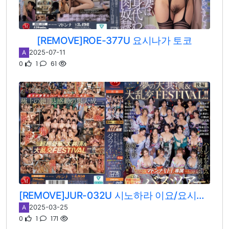
[REMOVE]ROE-377U 요시나가 토코
2025-07-11
A
0
1
61
[REMOVE]JUR-032U 시노하라 이요/요시나가 토코/요시자와 유키/코토 마리코/타치바나 메아리/아사히 리오/이치키 마히로/시이나 유나/진구우지 나오/시라이시 마리나/후지모리 리호/미토 카나/아유미 료/쿠리야마 리오/오키노미야 나미/히로세 유리/오시카와 유리/쿠치카베 카나/토오노 미호
2025-03-25
A
0
1
171