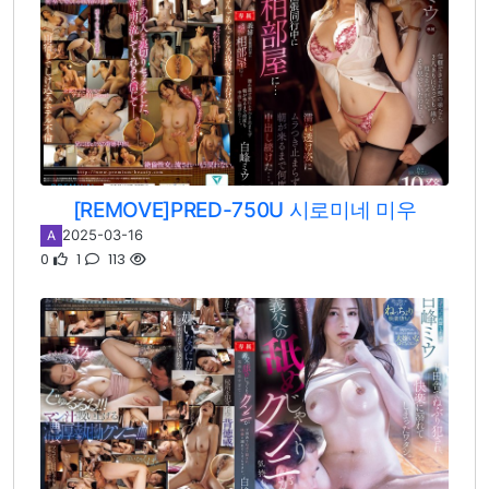
[REMOVE]PRED-750U 시로미네 미우
2025-03-16
A
0
1
113