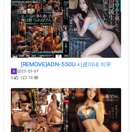
[REMOVE]ADN-550U 시로미네 미우
2025-01-07
A
0
1
13