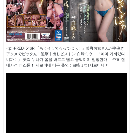
<p>PRED-516R 「もうイッてるってばぁ！」美脚お姉さんが半泣き
アクメでビックん！追撃中出しピストン 白峰ミウ – 「이미 가버렸다
니까！」 美각 누나가 몸을 바르르 떨고 울먹이며 절정한다！ 추격 질
내사정 피스톤！ 시로미네 미우 출연 : 白峰ミウ(시로미네 미