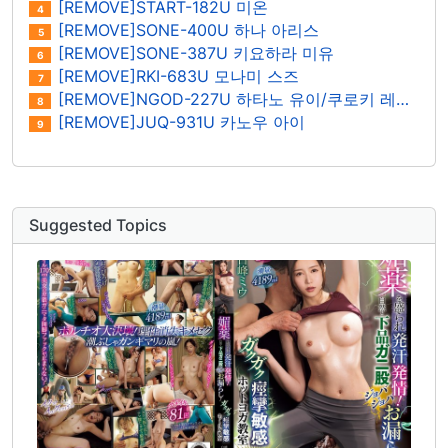
[REMOVE]START-182U 미온
4
[REMOVE]SONE-400U 하나 아리스
5
[REMOVE]SONE-387U 키요하라 미유
6
[REMOVE]RKI-683U 모나미 스즈
7
[REMOVE]NGOD-227U 하타노 유이/쿠로키 레이나
8
[REMOVE]JUQ-931U 카노우 아이
9
Suggested Topics