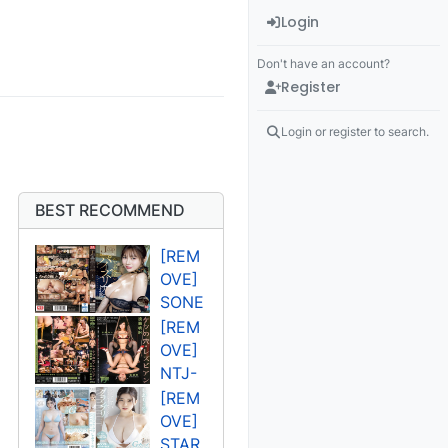
Login
Don't have an account?
Register
Login or register to search.
BEST RECOMMEND
[REM
OVE]
SONE
-
[REM
394U
OVE]
고조
NTJ-
오 렌
011U
[REM
사쿠
OVE]
라 세
STAR