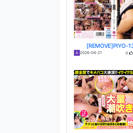
[REMOVE]PIYO-1
0
2026-04-21
A