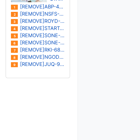
나/미
S-
[REMOVE]ABP-402U
1
즈시
573U
[REMOVE]NSFS-401U 오노사카 유이카
2
마 아
카미
[REMOVE]ROYD-030U 키노시타 히마리/하나자와 히마리
3
이
키 레
[REMOVE]START-182U 미온
4
이
[REMOVE]SONE-400U 하나 아리스
5
[REMOVE]SONE-387U 키요하라 미유
6
[REMOVE]RKI-683U 모나미 스즈
7
[REMOVE]NGOD-227U 하타노 유이/쿠로키 레이나
8
[REMOVE]JUQ-931U 카노우 아이
9