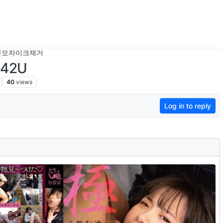
본모자이크제거
142U
40
views
Log in to reply