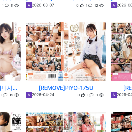
1
11
0
1
12
2026-08-07
2026-0
A
A
[REMOVE]ABF-375U 나나시마 마이
[REMOVE]PIYO-175U
[R
1
15
0
1
3
2026-04-24
2026-0
A
A