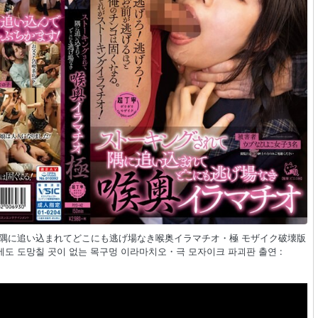
グされて隅に追い込まれてどこにも逃げ場なき喉奥イラマチオ・極 モザイク破壊版
에도 도망칠 곳이 없는 목구멍 이라마치오・극 모자이크 파괴판 출연 :