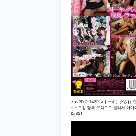
<p>PIYO-142R ストーキン
– 스토킹 당해 구석으로 몰려서 어디
&#821