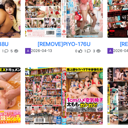
38U
[REMOVE]PIYO-176U
[R
1
5
0
1
3
2026-04-13
2026-04
A
A