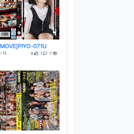
EMOVE]PIYO-071U
0
1
7
-12