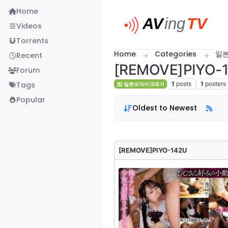
Skip to content
Home
Videos
Torrents
Home
Categories
일
Recent
[REMOVE]PIYO-
Forum
Tags
1
posts
1
posters
일본모자이크제거
Popular
Oldest to Newest
[REMOVE]PIYO-142U