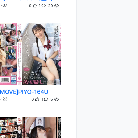
0
1
20
8-07
EMOVE]PIYO-164U
0
1
5
4-23