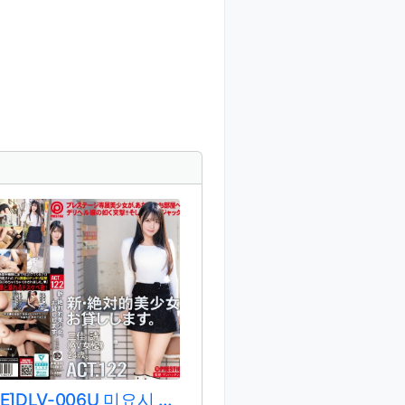
[REMOVE]DLV-006U 미요시 우타