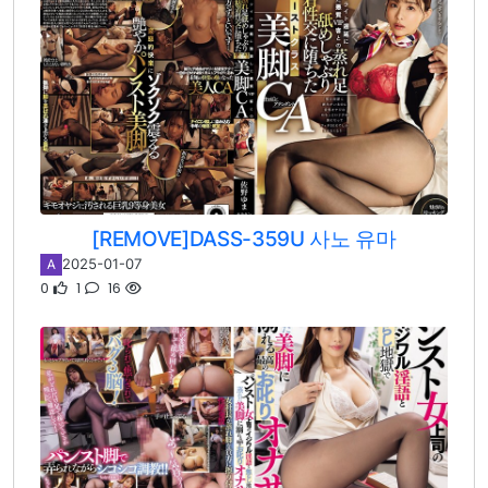
[REMOVE]DASS-359U 사노 유마
2025-01-07
A
0
1
16