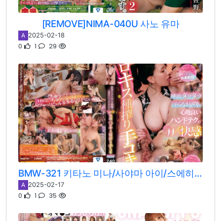
[REMOVE]NIMA-040U 사노 유마
2025-02-18
A
0
1
29
BMW-321 키타노 미나/사야마 아이/스에히로 쥰/모리사와 카나/이이오카 카나코/츠키노 루나/후지모리 리호/아사히나 나나세/카가리 마이/스메라기 유즈/카나타 코코노/테라다 코코노/쿠라모토 스미레/모리 히나코/마츠모토 이치카/나가세 유이/미즈카와 스미레/사츠키 메이/키미지마 미오/아라이 리마/쿠치카베 카나/사노 유마/하세가와 유나/JULIA/니이무라 아카리/사츠키 에나/키노시타 히마리/하나자와 히마리/츠보미/츠지이 호노카/후카다 에이미
2025-02-17
A
0
1
35