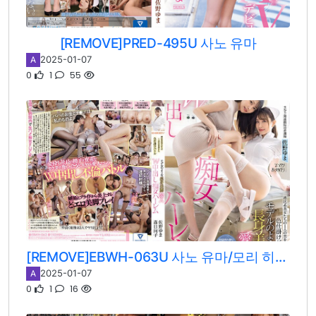
[REMOVE]PRED-495U 사노 유마
2025-01-07
A
0
1
55
[REMOVE]EBWH-063U 사노 유마/모리 히나코
2025-01-07
A
0
1
16