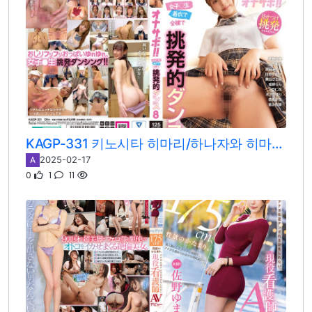
KAGP-331 키노시타 히마리/하나자와 히마리/사노 유마/카미시로 미오/마시로 미노리/유라 카나/모니카/히메노 란/미오카 사토미/히나타 히카게/메구미 사야카
2025-02-17
A
0
1
11