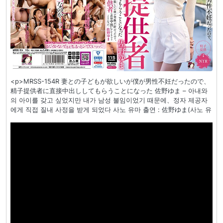
<p>MRSS-154R 妻との子どもが欲しいが僕が男性不妊だったので、
精子提供者に直接中出ししてもらうことになった 佐野ゆま – 아내와
의 아이를 갖고 싶었지만 내가 남성 불임이었기 때문에、정자 제공자
에게 직접 질내 사정을 받게 되었다 사노 유마 출연 : 佐野ゆま(사노 유