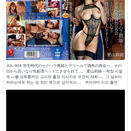
JUL-904 学生時代のセクハラ教師とデリヘルで偶然の再会―。その
日から言いなり性処理ペットにさせられて…。 栗山莉緒 – 학창 시절
에 나를 성희롱하던 교사와 출장 마사지로 우연히 재회―。그 날부터
하라는대로 하는 성 처리 펫으로 삼아져서…。 쿠리야마 리오 출연