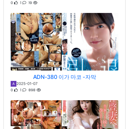
0
1
19
ADN-380 이가 마코 -자막
2025-01-07
A
0
1
898