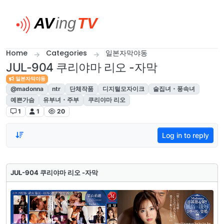
Skip to content
Home
Categories
일본자막야동
JUL-904 쿠리야마 리오 -자막
일본자막야동
@madonna
ntr
단체작품
디지털모자이크
술집녀・풍속녀
예쁜가슴
유부녀・주부
쿠리야마 리오
1
1
20
Log in to reply
JUL-904 쿠리야마 리오 -자막