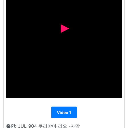
Video 1
출연:
JUL-904 쿠리야마 리오 -자막