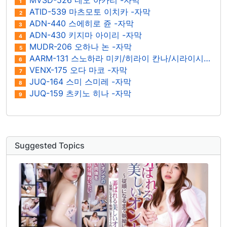
MVSD-526 네오 아카리 -자막
1
ATID-539 마츠모토 이치카 -자막
2
ADN-440 스에히로 쥰 -자막
3
ADN-430 키지마 아이리 -자막
4
MUDR-206 오하나 논 -자막
5
AARM-131 스노하라 미키/히라이 칸나/시라이시 칸나/미나미 마유/아라사와 이즈나 -자막
6
VENX-175 오다 마코 -자막
7
JUQ-164 스미 스미레 -자막
8
JUQ-159 츠키노 히나 -자막
9
Suggested Topics