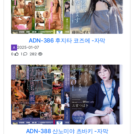
ADN-386 후지타 코즈에 -자막
2025-01-07
A
0
1
282
ADN-388 산노미야 츠바키 -자막