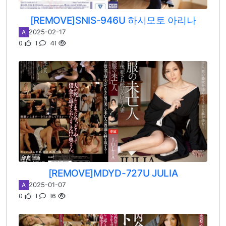
[REMOVE]SNIS-946U 하시모토 아리나
2025-02-17
A
0
1
41
[REMOVE]MDYD-727U JULIA
2025-01-07
A
0
1
16