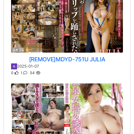
[REMOVE]MDYD-751U JULIA
2025-01-07
A
0
1
34