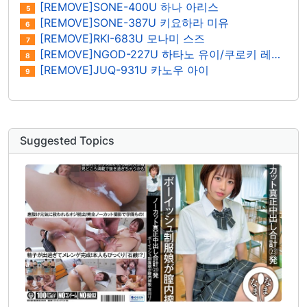
[REMOVE]SONE-400U 하나 아리스
5
[REMOVE]SONE-387U 키요하라 미유
6
[REMOVE]RKI-683U 모나미 스즈
7
[REMOVE]NGOD-227U 하타노 유이/쿠로키 레이나
8
[REMOVE]JUQ-931U 카노우 아이
9
Suggested Topics