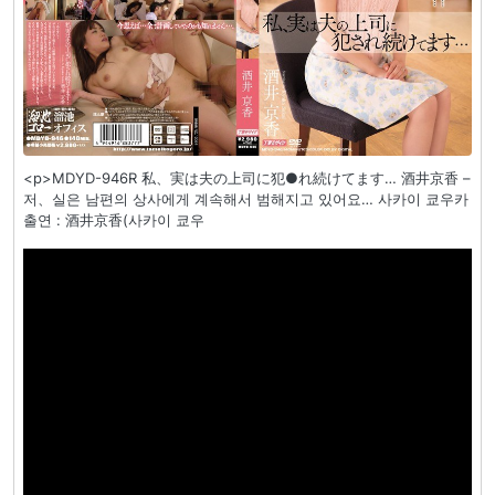
<p>MDYD-946R 私、実は夫の上司に犯●れ続けてます… 酒井京香 –
저、실은 남편의 상사에게 계속해서 범해지고 있어요… 사카이 쿄우카
출연 : 酒井京香(사카이 쿄우