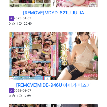
[REMOVE]MDYD-821U JULIA
2025-01-07
A
0
1
22
[REMOVE]MIDE-946U 아이가 미즈키
2025-01-07
A
0
1
17