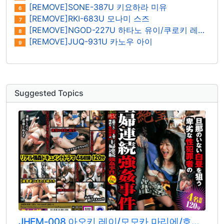
[REMOVE]SONE-387U 키요하라 미유
6
[REMOVE]RKI-683U 모나미 스즈
7
[REMOVE]NGOD-227U 하타노 유이/쿠로키 레이나
8
[REMOVE]JUQ-931U 카노우 아이
9
Suggested Topics
JHEM-008 아오키 레이/모모카 마리에/호시노 아카리/타키가와 카논