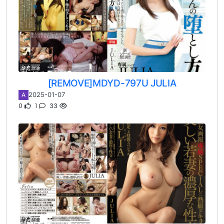
[REMOVE]MDYD-797U JULIA
2025-01-07
A
0
1
33