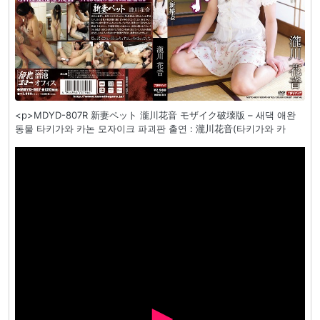
<p>MDYD-807R 新妻ペット 瀧川花音 モザイク破壊版 – 새댁 애완
동물 타키가와 카논 모자이크 파괴판 출연 : 瀧川花音(타키가와 카