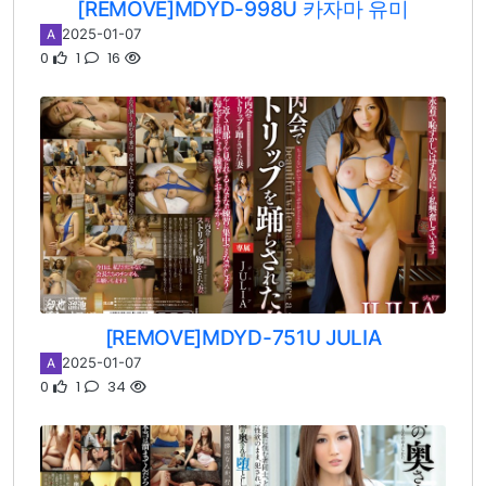
[REMOVE]MDYD-998U 카자마 유미
2025-01-07
A
0
1
16
[REMOVE]MDYD-751U JULIA
2025-01-07
A
0
1
34