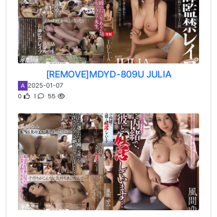
[REMOVE]MDYD-809U JULIA
2025-01-07
A
0
1
55