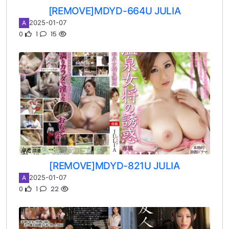
[REMOVE]MDYD-664U JULIA
2025-01-07
A
0
1
15
[REMOVE]MDYD-821U JULIA
2025-01-07
A
0
1
22