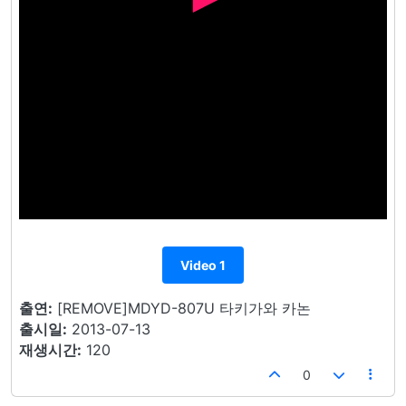
Video 1
출연:
[REMOVE]MDYD-807U 타키가와 카논
출시일:
2013-07-13
재생시간:
120
0