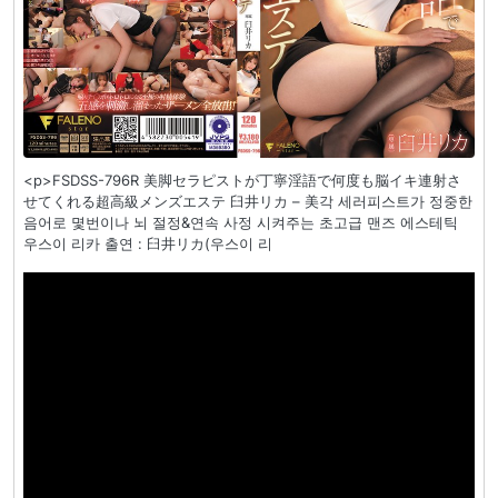
<p>FSDSS-796R 美脚セラピストが丁寧淫語で何度も脳イキ連射さ
せてくれる超高級メンズエステ 臼井リカ – 美각 세러피스트가 정중한
음어로 몇번이나 뇌 절정&연속 사정 시켜주는 초고급 맨즈 에스테틱
우스이 리카 출연 : 臼井リカ(우스이 리