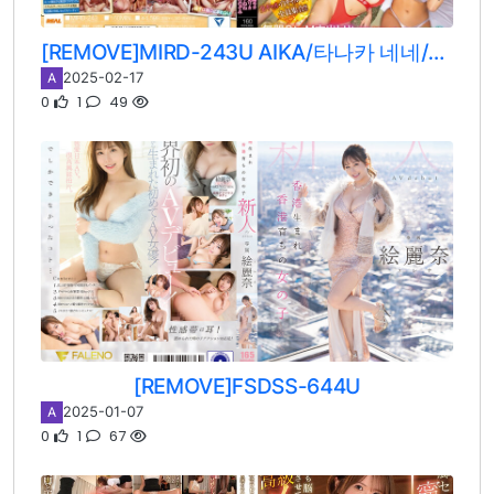
[REMOVE]MIRD-243U AIKA/타나카 네네/츠바키 리카/세나 루미나/아이미 리카/오오토리 카렌/하루히 모카/아리무라 노조미
2025-02-17
A
0
1
49
[REMOVE]FSDSS-644U
2025-01-07
A
0
1
67