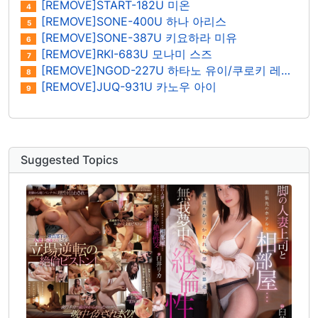
[REMOVE]START-182U 미온
4
[REMOVE]SONE-400U 하나 아리스
5
[REMOVE]SONE-387U 키요하라 미유
6
[REMOVE]RKI-683U 모나미 스즈
7
[REMOVE]NGOD-227U 하타노 유이/쿠로키 레이나
8
[REMOVE]JUQ-931U 카노우 아이
9
Suggested Topics