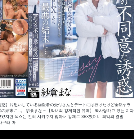
不同意な誘惑】片思いしている歯医者の受付さんとデートには行けたけど全然ヤラ
の結末に…。 紗倉まな – 【악녀의 강제적인 유혹】 짝사랑하고 있는 치과
있었지만 섹스는 전혀 시켜주지 않아서 강제로 SEX했더니 최악의 결말
사쿠라 마