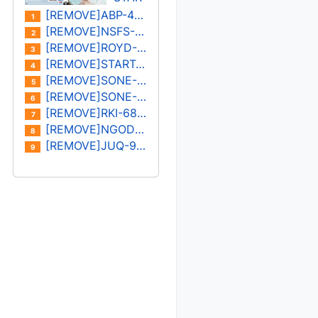
나/미
S-
[REMOVE]ABP-402U
1
즈시
573U
[REMOVE]NSFS-401U 오노사카 유이카
2
마 아
카미
[REMOVE]ROYD-030U 키노시타 히마리/하나자와 히마리
3
이
키 레
[REMOVE]START-182U 미온
4
이
[REMOVE]SONE-400U 하나 아리스
5
[REMOVE]SONE-387U 키요하라 미유
6
[REMOVE]RKI-683U 모나미 스즈
7
[REMOVE]NGOD-227U 하타노 유이/쿠로키 레이나
8
[REMOVE]JUQ-931U 카노우 아이
9