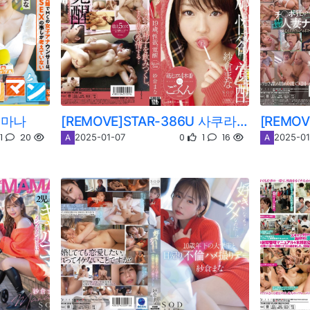
라 마나
[REMOVE]STAR-386U 사쿠라 마나
1
20
0
1
16
2025-01-07
2025-01
A
A