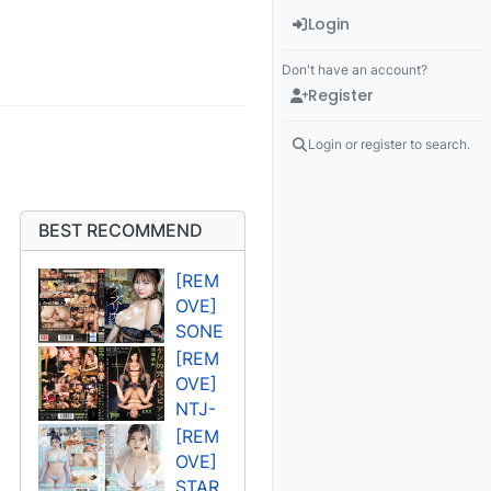
Login
Don't have an account?
Register
Login or register to search.
BEST RECOMMEND
[REM
OVE]
SONE
-
[REM
394U
OVE]
고조
NTJ-
오 렌
011U
[REM
사쿠
OVE]
라 세
STAR