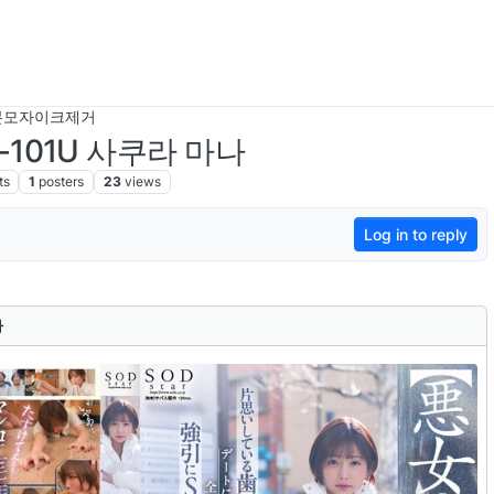
본모자이크제거
T-101U 사쿠라 마나
ts
1
posters
23
views
Log in to reply
나