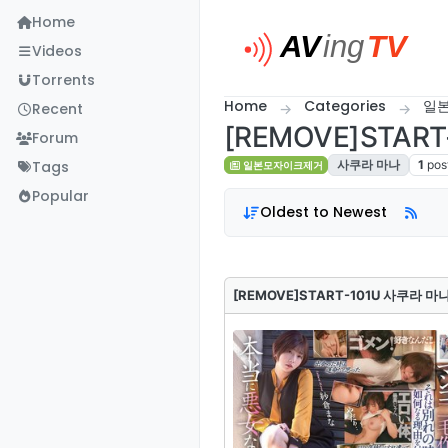
Skip to content
Home
Videos
Torrents
Home
Categories
일
Recent
[REMOVE]STAR
Forum
Tags
사쿠라 마나
1
pos
일본모자이크제거
Popular
Oldest to Newest
[REMOVE]START-101U 사쿠라 마