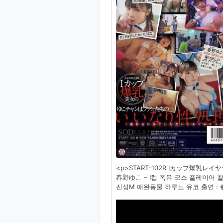
<p>START-102R Iカップ爆
春野ゆこ – I컵 폭유 코스 플레이어
진성M 애완동물 하루노 유코 출연 :