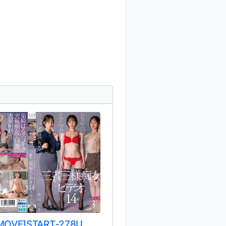
MOVE]START-278U