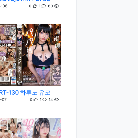
0
1
60
3-06
ART-130 하루노 유코
0
1
14
-07