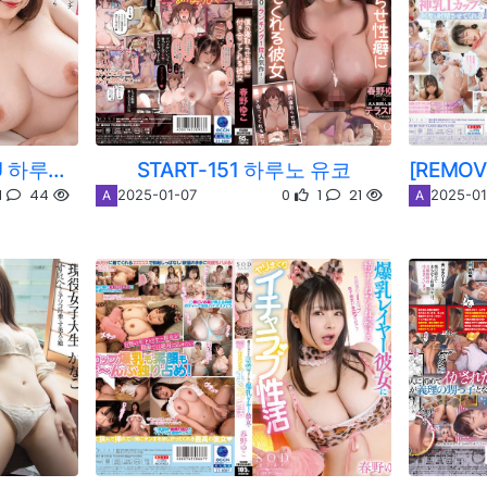
[REMOVE]STARS-941U 하루노 유코
START-151 하루노 유코
1
44
0
1
21
2025-01-07
2025-01
A
A