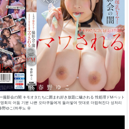
乳レイヤー撮影会の闇 キモオタたちに囲まれ好き放題に穢される 性処理ドMペット
 촬영회의 어둠 기분 나쁜 오타쿠들에게 둘러쌓여 멋대로 더럽혀진다 성처리
 春野ゆこ(하루노 유