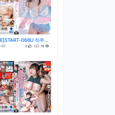
[REMOVE]START-066U 하루노 유코
0
1
19
-07