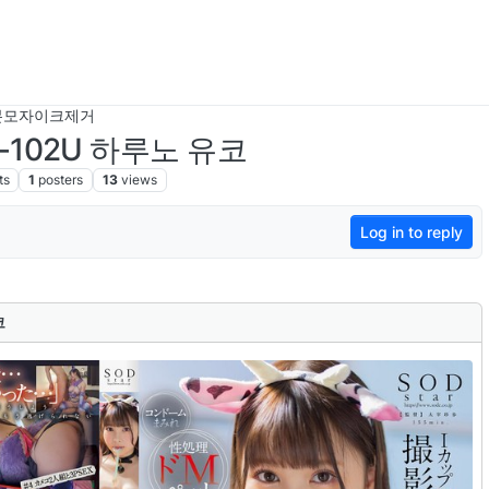
본모자이크제거
T-102U 하루노 유코
ts
1
posters
13
views
Log in to reply
코