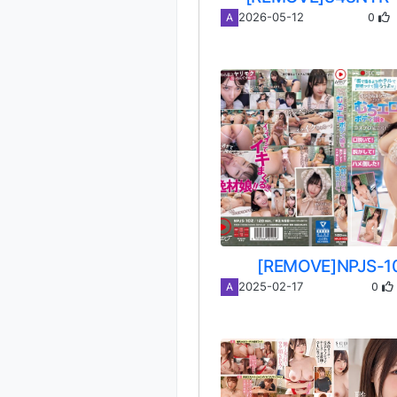
0
2026-05-12
A
[REMOVE]NPJS-1
0
2025-02-17
A