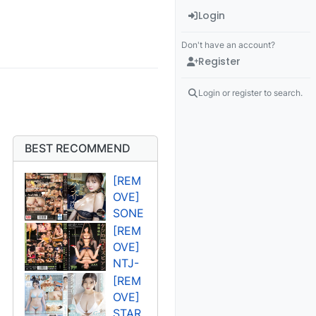
Login
Don't have an account?
Register
Login or register to search.
BEST RECOMMEND
[REM
OVE]
SONE
-
[REM
394U
OVE]
고조
NTJ-
오 렌
011U
[REM
사쿠
OVE]
라 세
STAR