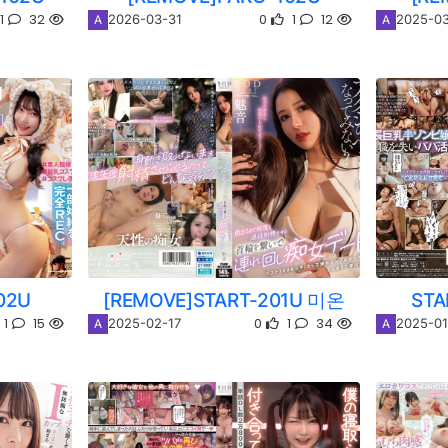
1
32
0
1
12
2026-03-31
2025-0
A
A
02U
[REMOVE]START-201U 미온
ST
1
15
0
1
34
2025-02-17
2025-01
A
A