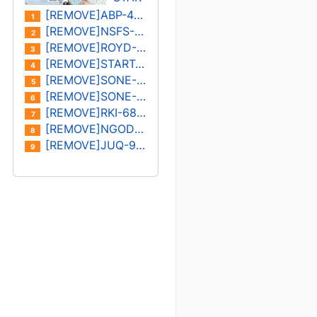
나/미
S-
[REMOVE]ABP-402U
1
즈시
573U
[REMOVE]NSFS-401U 오노사카 유이카
2
마 아
카미
[REMOVE]ROYD-030U 키노시타 히마리/하나자와 히마리
3
이
키 레
[REMOVE]START-182U 미온
4
이
[REMOVE]SONE-400U 하나 아리스
5
[REMOVE]SONE-387U 키요하라 미유
6
[REMOVE]RKI-683U 모나미 스즈
7
[REMOVE]NGOD-227U 하타노 유이/쿠로키 레이나
8
[REMOVE]JUQ-931U 카노우 아이
9