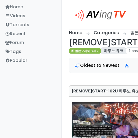
Skip to content
Home
Videos
Torrents
Home
Categories
일
Recent
[REMOVE]STAR
Forum
Tags
하루노 유코
1
pos
일본모자이크제거
Popular
Oldest to Newest
[REMOVE]START-102U 하루노 유