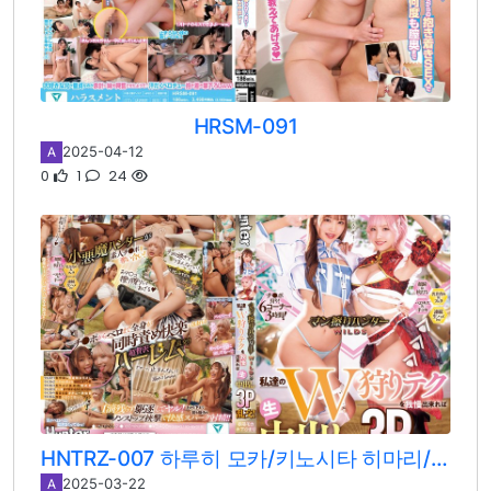
HRSM-091
2025-04-12
A
0
1
24
HNTRZ-007 하루히 모카/키노시타 히마리/하나자와 히마리
2025-03-22
A