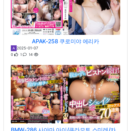
APAK-258 쿠로미야 에리카
2025-01-07
A
0
1
14
BMW-286 사야마 아이/쿠라모토 스미레/카가리 마이/마츠모토 이치카/카논 우라라/쿠루키 레이/츠바키 리카/코이즈미 히나타/미나미노 소라/아사히나 나나세/키노시타 히마리/하나자와 히마리/히메사키 하나/나나세 아리스/시로카와 유즈/네오 아카리/이마이 카호/아이스 코코아/이나바 루카/카세 나나호/히이라기 루이/마츠모토 나나미/키리타니 마츠리/사토 에루/사토미 유리아/아이미 리카/시이나 소라/히구치 미츠하/미우라 노아/호리사와 마유/요코미야 나나미/아사다 히마리/키사키 나나/코메 에나/도죠 나츠/카와카미 나나미/후카다 에이미/사츠키 메이/호시미야 유논/호노카 아이리/안나/노기 호타루/세타 이치카/사쿠마 에미/혼다 노엘/유메 카나/츠키노 카스미/미나미 모모/미후네 미스즈/유키 리노/카나데 카논