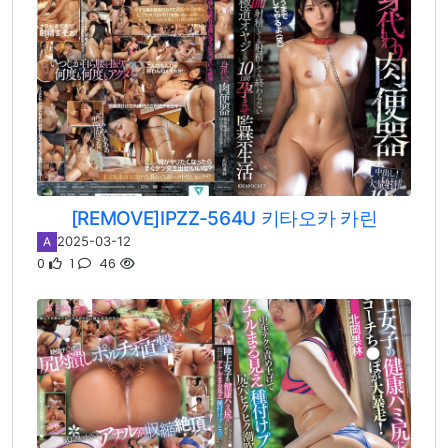
[REMOVE]IPZZ-564U 키타오카 카린
2025-03-12
A
0
1
46