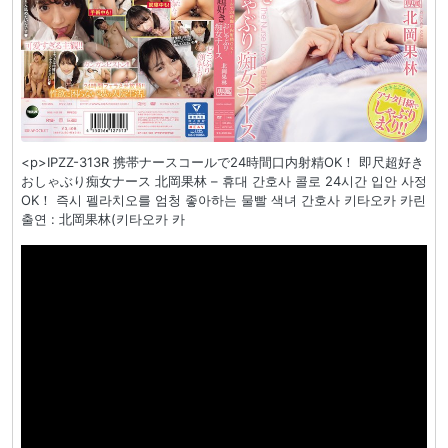
<p>IPZZ-313R 携帯ナースコールで24時間口内射精OK！ 即尺超好き
おしゃぶり痴女ナース 北岡果林 – 휴대 간호사 콜로 24시간 입안 사정
OK！ 즉시 펠라치오를 엄청 좋아하는 물빨 색녀 간호사 키타오카 카린
출연 : 北岡果林(키타오카 카