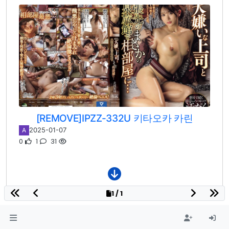
[REMOVE]IPZZ-332U 키타오카 카린
2025-01-07
A
0
1
31
1 / 1