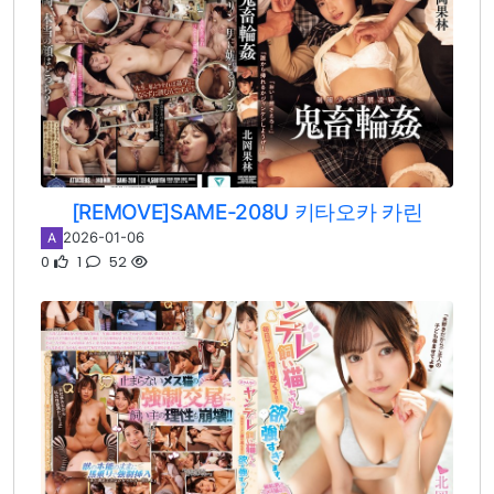
[REMOVE]SAME-208U 키타오카 카린
2026-01-06
A
0
1
52