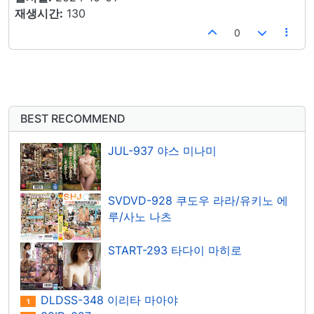
재생시간:
130
0
BEST RECOMMEND
JUL-937 야스 미나미
SVDVD-928 쿠도우 라라/유키노 에
루/사노 나츠
START-293 타다이 마히로
DLDSS-348 이리타 마아야
1