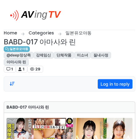
Skip to content
Home
Categories
일본유모야동
BABD-017 아마사와 린
일본유모야동
@deep망상족
강제임신
단체작품
미소녀
질내사정
아마사와 린
1
1
29
Log in to reply
BABD-017 아마사와 린