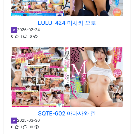
LULU-424 미사키 오토
2026-02-24
A
0
1
6
SQTE-602 아마사와 린
2025-03-30
A
0
1
18