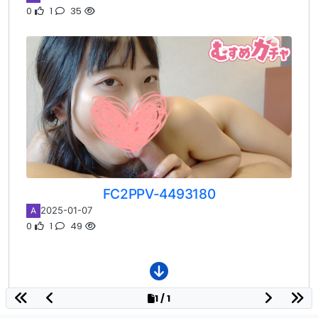
0
1
35
FC2PPV-4493180
2025-01-07
A
0
1
49
1 / 1