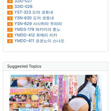
32ID-027
2
32ID-026
3
YST-323 도아 코토네
4
YSN-630 도아 코토네
5
YSN-629 사사하라 우라라
6
YMDS-179 와카미야 호노
7
YMDD-412 유메리 리카
8
YMDD-411 코코노이 스나오
9
Suggested Topics